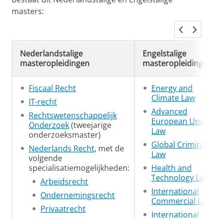
masters:
Nederlandstalige
Engelstalige
masteropleidingen
masteropleidingen
Fiscaal Recht
Energy and
Climate Law
IT-recht
Advanced
Rechtswetenschappelijk
European Union
Onderzoek
(tweejarige
Law
onderzoeksmaster)
Global Criminal
Nederlands Recht
, met de
Law
volgende
specialisatiemogelijkheden:
Health and
Technology Law
Arbeidsrecht
International
Ondernemingsrecht
Commercial Law
Privaatrecht
International