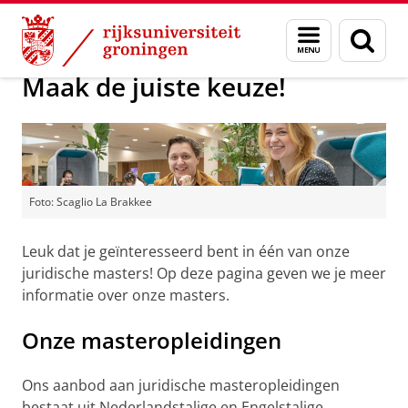
Skip
Skip
Over ons
Master
Menu
Zoek
to
to
en
Content
Navigation
zoeken
Maak de juiste keuze!
Foto: Scaglio La Brakkee
Leuk dat je geïnteresseerd bent in één van onze
juridische masters! Op deze pagina geven we je meer
informatie over onze masters.
Onze masteropleidingen
Ons aanbod aan juridische masteropleidingen
bestaat uit Nederlandstalige en Engelstalige