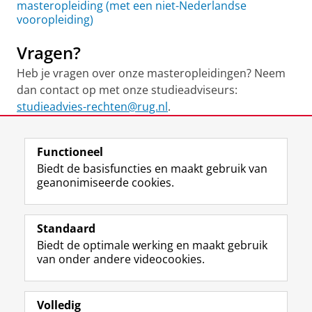
masteropleiding (met een niet-Nederlandse
vooropleiding)
Vragen?
Heb je vragen over onze masteropleidingen? Neem
dan contact op met onze studieadviseurs:
studieadvies-rechten@rug.nl
.
Laatst gewijzigd:
21 mei 2026 09:59
Functioneel
Biedt de basisfuncties en maakt gebruik van
geanonimiseerde cookies.
F
L
R
I
Y
Volg de RUG
a
i
S
n
o
Standaard
c
n
S
s
u
Biedt de optimale werking en maakt gebruik
e
k
-
t
T
Studiekiezers
van onder andere videocookies.
b
e
f
a
u
Maatschappij/bedrijven
o
d
e
g
b
o
I
e
r
e
Alumni
k
n
d
a
-
Volledig