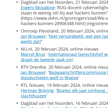
Dagblad van het Noorden, 21 februari 2024
Evgeni Moyakine
: RUG-docent cyberveiligh
staan te weinig stil bij wat hackers kunnen'
(https://www.dvhn.nl/groningen/stad/We-sta
hackers-kunnen-28906348.html) (registrere
Omroep Flevoland, 20 februari 2024, onlin
Jan Brouwer
: '
Niet veroordeeld, wel een l
werkt dat?
'
NU.nl, 20 februari 2024, online nieuws
Marcel Brus
: '
Internationaal Gerechtshof we
draait de tweede zaak om
'
RTV Drenthe, 20 februari 2024, online nie
Jan Brouwer
: '
Bezwaarschriftencommissie b
doodschieten wolf in Wapse
'
RTL Nieuws, 19 februari 2024, online nieu
Herman Bröring
: '
Boetes elk jaar omhoog, 
slachthuizen
'
Dagblad van het Noorden, 16 februari 2024