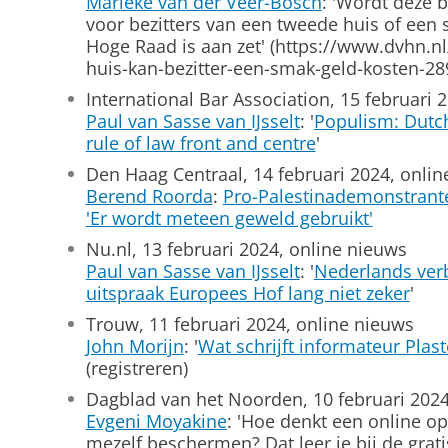
Marieke van der Veer-Bosch
: 'Wordt deze 
voor bezitters van een tweede huis of een s
Hoge Raad is aan zet' (https://www.dvhn.
huis-kan-bezitter-een-smak-geld-kosten-289
International Bar Association, 15 februari 
Paul van Sasse van IJsselt
: '
Populism: Dutch
rule of law front and centre
'
Den Haag Centraal, 14 februari 2024, onli
Berend Roorda
:
Pro-Palestinademonstrante
'Er wordt meteen geweld gebruikt'
Nu.nl, 13 februari 2024, online nieuws
Paul van Sasse van IJsselt
: '
Nederlands verb
uitspraak Europees Hof lang niet zeker
'
Trouw, 11 februari 2024, online nieuws
John Morijn
: '
Wat schrijft informateur Plas
(registreren)
Dagblad van het Noorden, 10 februari 2024
Evgeni Moyakine
: 'Hoe denkt een online op
mezelf beschermen? Dat leer je bij de gra