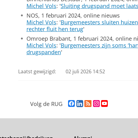
Michel Vols
: '
Sluiting drugspand moet laats
NOS, 1 februari 2024, online nieuws
Michel Vols
: '
Burgemeesters sluiten huizen
rechter fluit hen terug
'
Omroep Brabant, 1 februari 2024, online 
Michel Vols
: '
Burgemeesters zijn soms ‘harte
drugspanden
'
Laatst gewijzigd:
02 juli 2026 14:52
F
L
R
I
Y
Volg de RUG
a
i
S
n
o
c
n
S
s
u
e
k
-
t
T
b
e
f
a
u
o
d
e
g
b