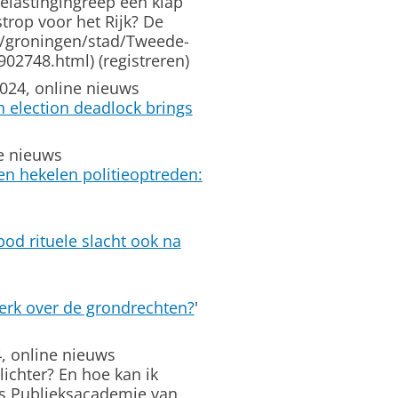
belastingingreep een klap
trop voor het Rijk? De
nl/groningen/stad/Tweede-
02748.html) (registreren)
2024, online nieuws
 election deadlock brings
ne nieuws
n hekelen politieoptreden:
od rituele slacht ook na
terk over de grondrechten?
'
, online nieuws
lichter? En hoe kan ik
tis Publieksacademie van