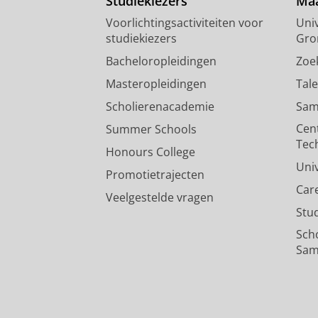
Studiekiezers
Maa
Voorlichtingsactiviteiten voor
Univ
studiekiezers
Gro
Bacheloropleidingen
Zoe
Masteropleidingen
Tal
Scholierenacademie
Sam
Cen
Summer Schools
Tec
Honours College
Uni
Promotietrajecten
Car
Veelgestelde vragen
Stu
Sch
Sam