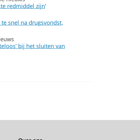
te redmiddel zijn
'
 te snel na drugsvondst,
nieuws
loos’ bij het sluiten van