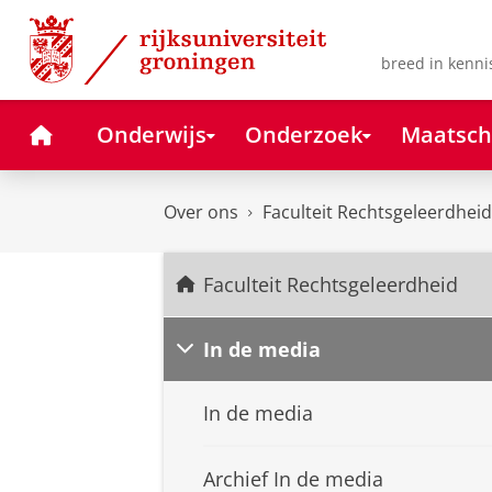
Skip
Skip
to
to
Content
Navigation
breed in kenni
Home
Onderwijs
Onderzoek
Maatsch
Over ons
Faculteit Rechtsgeleerdheid
Faculteit Rechtsgeleerdheid
In de media
In de media
Archief In de media