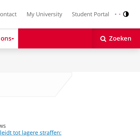
ontact
My University
Student Portal
Contr
Nederlands
English
 ons
Zoeken
uws
idt tot lagere straffen: