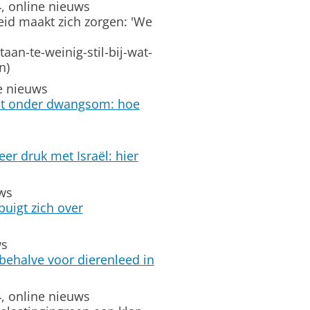
, online nieuws
eid maakt zich zorgen: 'We
an-te-weinig-stil-bij-wat-
n)
e nieuws
ast onder dwangsom: hoe
er druk met Israël: hier
uws
uigt zich over
ws
behalve voor dierenleed in
, online nieuws