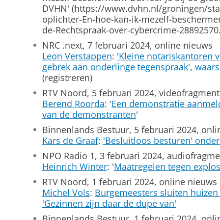
DVHN' (https://www.dvhn.nl/groningen/sta
oplichter-En-hoe-kan-ik-mezelf-bescherme
de-Rechtspraak-over-cybercrime-28892570.h
NRC .next, 7 februari 2024, online nieuws
Leon Verstappen
:
'Kleine notariskantoren 
gebrek aan onderlinge tegenspraak', waar
(registreren)
RTV Noord, 5 februari 2024, videofragment
Berend Roorda
: '
Een demonstratie aanmeld
van de demonstranten
'
Binnenlands Bestuur, 5 februari 2024, onl
Kars de Graaf
:
'Besluitloos besturen' onder
NPO Radio 1, 3 februari 2024, audiofragme
Heinrich Winter
: '
Maatregelen tegen explos
RTV Noord, 1 februari 2024, online nieuws
Michel Vols
:
Burgemeesters sluiten huizen 
'Gezinnen zijn daar de dupe van'
Binnenlands Bestuur, 1 februari 2024, onl