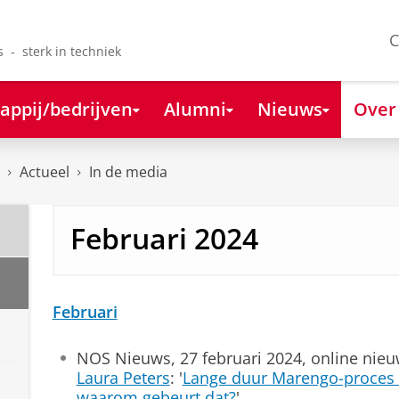
C
s - sterk in techniek
appij/bedrijven
Alumni
Nieuws
Over
Actueel
In de media
Februari 2024
Februari
NOS Nieuws, 27 februari 2024, online nie
Laura Peters
: '
Lange duur Marengo-proces le
waarom gebeurt dat?
'