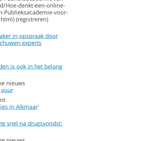
d/Hoe-denkt-een-online-
n-Publieksacademie-voor-
tml) (registreren)
vaker in opspraak door
schuwen experts
en is ook in het belang
ine nieuws
 vuur
nt
ies in Alkmaar
'
te snel na drugsvondst:
ine nieuws