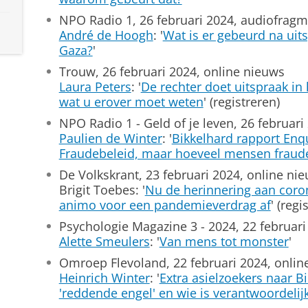
NPO Radio 1, 26 februari 2024, audiofrag
André de Hoogh
: '
Wat is er gebeurd na uit
Gaza?
'
Trouw, 26 februari 2024, online nieuws
Laura Peters
: '
De rechter doet uitspraak in
wat u erover moet weten
' (registreren)
NPO Radio 1 - Geld of je leven, 26 februar
Paulien de Winter
: '
Bikkelhard rapport En
Fraudebeleid, maar hoeveel mensen fraude
De Volkskrant, 23 februari 2024, online ni
Brigit Toebes: '
Nu de herinnering aan coron
animo voor een pandemieverdrag af
' (regi
Psychologie Magazine 3 - 2024, 22 februari 2
Alette Smeulers
: '
Van mens tot monster
'
Omroep Flevoland, 22 februari 2024, onlin
Heinrich Winter
: '
Extra asielzoekers naar B
'reddende engel' en wie is verantwoordelij