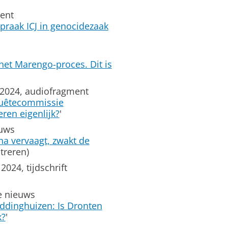
ment
spraak ICJ in genocidezaak
 het Marengo-proces. Dit is
i 2024, audiofragment
quêtecommissie
ren eigenlijk?
'
euws
a vervaagt, zwakt de
streren)
024, tijdschrift
e nieuws
iddinghuizen: Is Dronten
k?
'