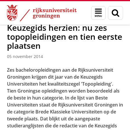
Skip
Skip
Over ons
Actueel
Nieuws
Nieuwsberichten
Menu
Zoek
to
to
en
Content
Navigation
zoeken
Keuzegids herzien: nu zes
topopleidingen en tien eerste
plaatsen
05 november 2014
Zes bacheloropleidingen aan de Rijksuniversiteit
Groningen krijgen dit jaar van de Keuzegids
Universiteiten het kwaliteitszegel 'Topopleiding'.
Tien Groningse opleidingen worden beoordeeld als
de beste in hun categorie. In de lijst van Beste
Universiteiten staat de Rijksuniversiteit Groningen in
de categorie Brede Klassieke Universiteiten op de
tweede plaats. Dat blijkt uit de aangepaste
studieranglijsten die de redactie van de Keuzegids