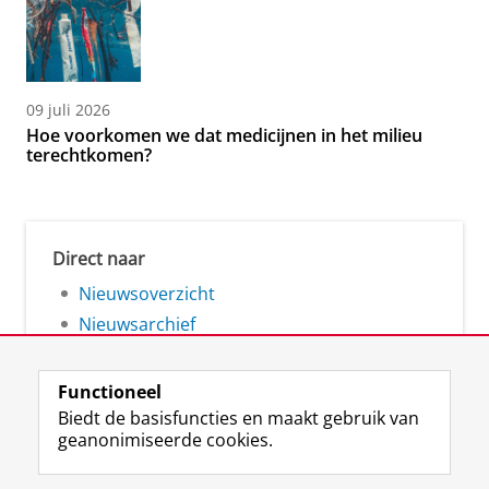
09 juli 2026
Hoe voorkomen we dat medicijnen in het milieu
terechtkomen?
Direct naar
Nieuwsoverzicht
Nieuwsarchief
Functioneel
Biedt de basisfuncties en maakt gebruik van
geanonimiseerde cookies.
F
L
R
I
Y
Volg de RUG