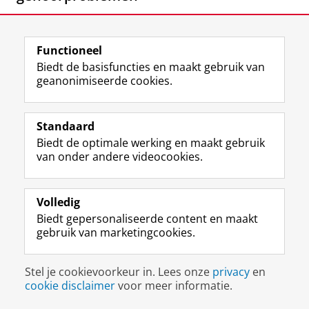
Functioneel
Biedt de basisfuncties en maakt gebruik van
geanonimiseerde cookies.
Standaard
Met een flinke dosis nieuwsgierigheid navigeert
Biedt de optimale werking en maakt gebruik
Sonja Pyott door de complexe wereld van het brein
van onder andere videocookies.
en onze oren. Bestemming: gehoorproblemen
voorkomen of verbeteren. En als ze er onderweg
Volledig
voor kan zorgen dat we met een andere blik naar
Biedt gepersonaliseerde content en maakt
ons gehoor kijken, dan is de ontdekkingstocht
gebruik van marketingcookies.
compleet.
Lees meer
Stel je cookievoorkeur in. Lees onze
privacy
en
Maak van zorgrobot vooral geen mens
cookie disclaimer
voor meer informatie.