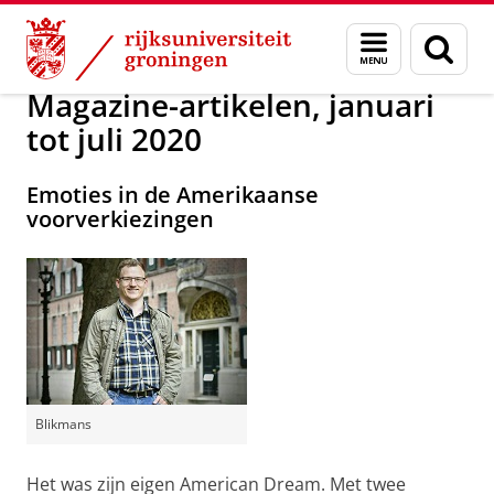
Skip
Skip
Magazine
Menu
Zoek
to
to
en
Content
Navigation
zoeken
Magazine-artikelen, januari
tot juli 2020
Emoties in de Amerikaanse
voorverkiezingen
Blikmans
Het was zijn eigen American Dream. Met twee