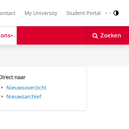
ontact
My University
Student Portal
Contr
Nederlands
English
 ons
Zoeken
Direct naar
Nieuwsoverzicht
Nieuwsarchief