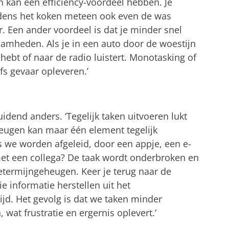
en kan een efficiency-voordeel hebben. Je
tijdens het koken meteen ook even de was
r. Een ander voordeel is dat je minder snel
amheden. Als je in een auto door de woestijn
k hebt of naar de radio luistert. Monotasking of
lfs gevaar opleveren.’
uidend anders. ‘Tegelijk taken uitvoeren lukt
eheugen kan maar één element tegelijk
 we worden afgeleid, door een appje, een e-
 met een collega? De taak wordt onderbroken en
tetermijngeheugen. Keer je terug naar de
e informatie herstellen uit het
ijd. Het gevolg is dat we taken minder
 wat frustratie en ergernis oplevert.’