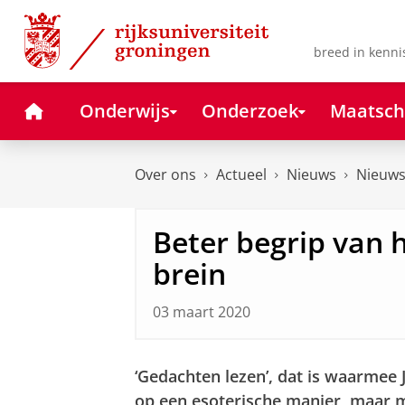
Skip
Skip
to
to
Content
Navigation
breed in kenni
Home
Onderwijs
Onderzoek
Maatsch
Over ons
Actueel
Nieuws
Nieuws
Beter begrip van 
brein
03 maart 2020
‘Gedachten lezen’, dat is waarmee 
op een esoterische manier, maar m