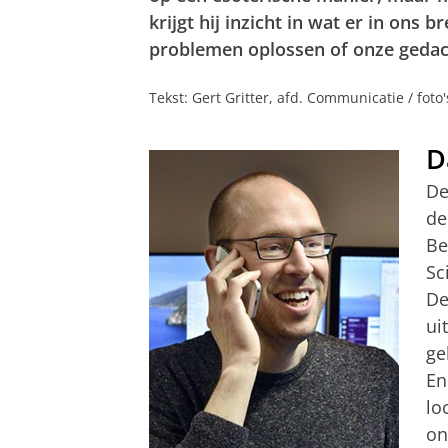
krijgt hij inzicht in wat er in ons 
problemen oplossen of onze gedac
Tekst: Gert Gritter, afd. Communicatie / fot
D
De
de
Be
Sc
De
ui
ge
En
lo
on