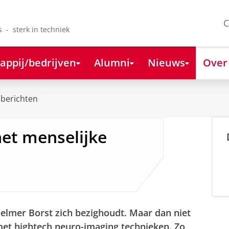
C
s - sterk in techniek
appij/bedrijven
Alumni
Nieuws
Over
berichten
het menselijke
Jelmer Borst zich bezighoudt. Maar dan niet
et hightech neuro-imaging technieken. Zo