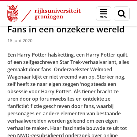
Skip
Skip
Over ons
Actueel
Nieuws
Nieuwsberichten
Menu
Zoek
to
to
en
Content
Navigation
zoeken
Fans in een onzekere wereld
16 juni 2020
Een Harry Potter-halsketting, een Harry Potter-quilt,
of een zelfgeschreven Star Trek-verhaalvariant, alles
gemaakt door fans. Onderzoekster Welmoed
Wagenaar kijkt er niet vreemd van op. Sterker nog,
zelf heeft ze naar eigen zeggen ‘nog steeds een
obsessie voor Harry Potter’. Als tiener bracht ze
uren door op forumwebsites en ontdekte ze
‘fanfictie’: fictie geschreven door fans, waarbij
personages en andere elementen van bestaande
verhaalwerelden worden geleend om een eigen
verhaal te maken. Haar fascinatie bouwde ze uit tot
een NWO-gesubsidieerd onderzoek over online