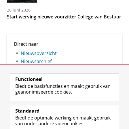
26 juni 2026
Start werving nieuwe voorzitter College van Bestuur
Direct naar
Nieuwsoverzicht
Nieuwsarchief
Functioneel
Biedt de basisfuncties en maakt gebruik van
geanonimiseerde cookies.
F
L
R
I
Y
Volg de RUG
a
i
S
n
o
Standaard
c
n
S
s
u
Biedt de optimale werking en maakt gebruik
e
k
-
t
T
Studiekiezers
van onder andere videocookies.
b
e
f
a
u