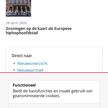
28 april 2026
Groningen op de kaart als Europese
hiphophoofdstad
Direct naar
Nieuwsoverzicht
Nieuwsarchief
Functioneel
Biedt de basisfuncties en maakt gebruik van
geanonimiseerde cookies.
F
L
R
I
Y
Volg de RUG