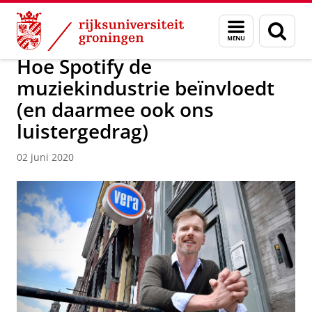
Skip
Skip
Over ons
Actueel
Nieuws
Nieuwsberichten
Menu
Zoek
to
to
en
Content
Navigation
zoeken
Hoe Spotify de
muziekindustrie beïnvloedt
(en daarmee ook ons
luistergedrag)
02 juni 2020