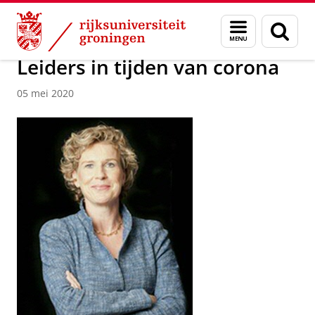
Skip
Skip
Over ons
Actueel
Nieuws
Nieuwsberichten
Menu
Zoek
to
to
en
Content
Navigation
zoeken
Leiders in tijden van corona
05 mei 2020