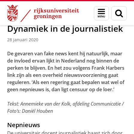
Skip
Skip
Over ons
Actueel
Nieuws
Nieuwsberichten
Menu
Zoek
to
to
en
Content
Navigation
zoeken
Dynamiek in de journalistiek
28 januari 2020
De gevaren van fake news kent hij natuurlijk, maar
de invloed ervan lijkt in Nederland nog binnen de
perken te blijven. En het zou volgens Frank Harbers
link zijn als een overheid nieuwsvoorziening gaat
reguleren. ‘Als een regering gaat bepalen wat wel of
geen nepnieuws is, dan ligt censuur op de loer.’
Tekst: Annemieke van der Kolk, afdeling Communicatie /
Foto's: Daniël Houben
Nepnieuws
De universitair docent journalistiek haast zich door