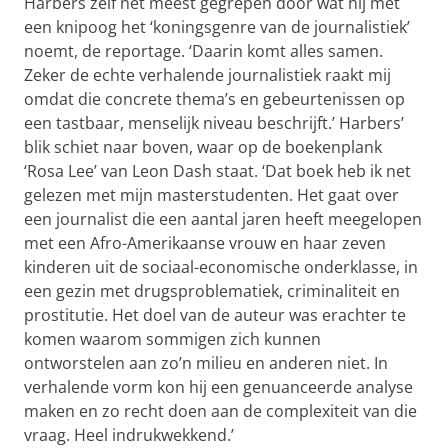
Harbers zelf het meest gegrepen door wat hij met
een knipoog het ‘koningsgenre van de journalistiek’
noemt, de reportage. ‘Daarin komt alles samen.
Zeker de echte verhalende journalistiek raakt mij
omdat die concrete thema’s en gebeurtenissen op
een tastbaar, menselijk niveau beschrijft.’ Harbers’
blik schiet naar boven, waar op de boekenplank
‘Rosa Lee’ van Leon Dash staat. ‘Dat boek heb ik net
gelezen met mijn masterstudenten. Het gaat over
een journalist die een aantal jaren heeft meegelopen
met een Afro-Amerikaanse vrouw en haar zeven
kinderen uit de sociaal-economische onderklasse, in
een gezin met drugsproblematiek, criminaliteit en
prostitutie. Het doel van de auteur was erachter te
komen waarom sommigen zich kunnen
ontworstelen aan zo’n milieu en anderen niet. In
verhalende vorm kon hij een genuanceerde analyse
maken en zo recht doen aan de complexiteit van die
vraag. Heel indrukwekkend.’