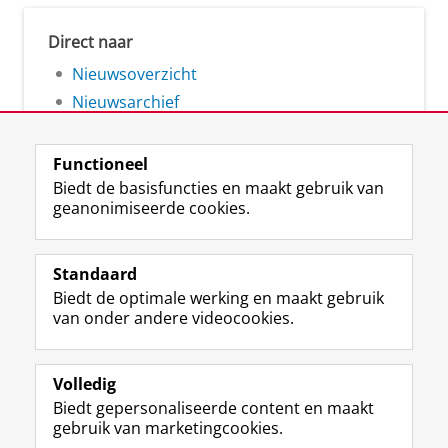
Direct naar
Nieuwsoverzicht
Nieuwsarchief
Functioneel
Biedt de basisfuncties en maakt gebruik van
geanonimiseerde cookies.
F
L
R
I
Y
Volg de RUG
a
i
S
n
o
Standaard
c
n
S
s
u
Biedt de optimale werking en maakt gebruik
e
k
-
t
T
Studiekiezers
van onder andere videocookies.
b
e
f
a
u
Maatschappij/bedrijven
o
d
e
g
b
o
I
e
r
e
Alumni
k
n
d
a
-
Volledig
p
-
R
m
k
Biedt gepersonaliseerde content en maakt
Over ons
a
p
i
-
a
gebruik van marketingcookies.
g
a
j
a
n