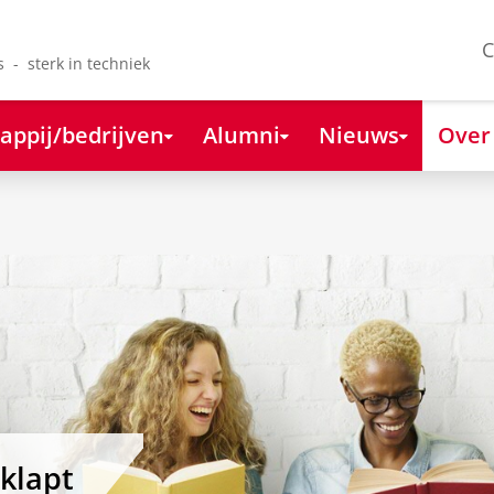
C
s - sterk in techniek
appij/bedrijven
Alumni
Nieuws
Over
eklapt