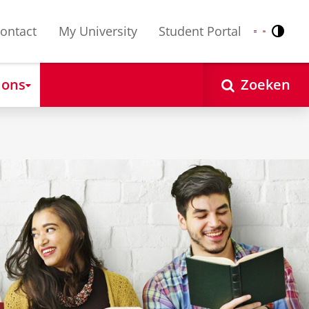
ontact
My University
Student Portal
Contr
Nederlands
English
 ons
Zoeken