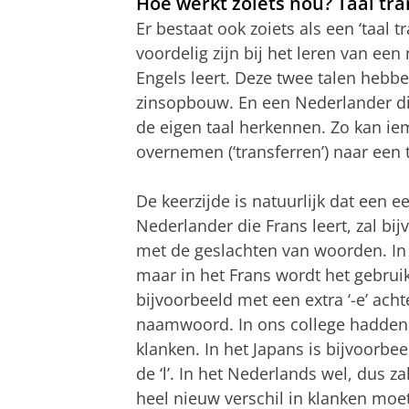
Hoe werkt zoiets nou? Taal tra
Er bestaat ook zoiets als een ‘taal 
voordelig zijn bij het leren van ee
Engels leert. Deze twee talen hebb
zinsopbouw. En een Nederlander die
de eigen taal herkennen. Zo kan ie
overnemen (‘transferren’) naar een 
De keerzijde is natuurlijk dat een e
Nederlander die Frans leert, zal b
met de geslachten van woorden. In 
maar in het Frans wordt het gebrui
bijvoorbeeld met een extra ‘-e’ ach
naamwoord. In ons college hadden 
klanken. In het Japans is bijvoorbee
de ‘l’. In het Nederlands wel, dus z
heel nieuw verschil in klanken moete