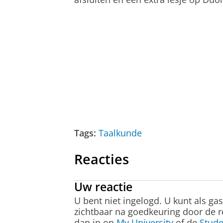
Tags:
Taalkunde
Reacties
Uw reactie
U bent niet ingelogd. U kunt als ga
zichtbaar na goedkeuring door de r
dan in op
My University
of de
Stude