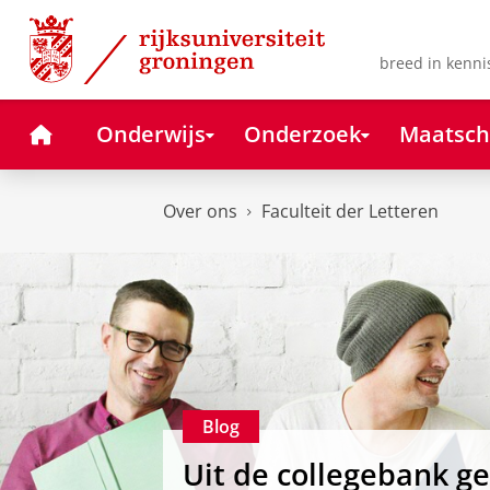
Skip
Skip
to
to
Content
Navigation
breed in kenni
Home
Onderwijs
Onderzoek
Maatsch
Over ons
Faculteit der Letteren
Blog
Uit de collegebank g