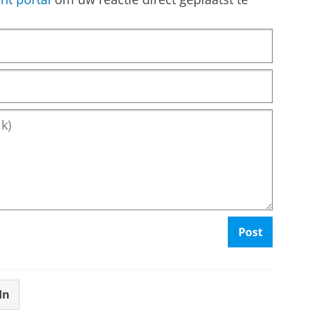
Post
In