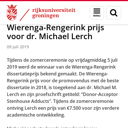
Skip
Skip
Over ons
Faculty of Science and Engineering
Nieuws
Menu
Zoek
to
to
en
Content
Navigation
zoeken
Wierenga-Rengerink prijs
voor dr. Michael Lerch
09 juli 2019
Tijdens de zomerceremonie op vrijdagmiddag 5 juli
2019 werd de winnaar van de Wierenga-Rengerink
dissertatieprijs bekend gemaakt. De Wierenga-
Rengerink prijs voor de promovendus met de beste
dissertatie in 2018, is toegekend aan dr. Michael M.
Lerch en zijn proefschrift getiteld: “Donor-Acceptor
Stenhouse Adducts”. Tijdens de zomerceremonie
ontving Lerch een prijs van €7.500 voor zijn verdere
academische ontwikkeling.