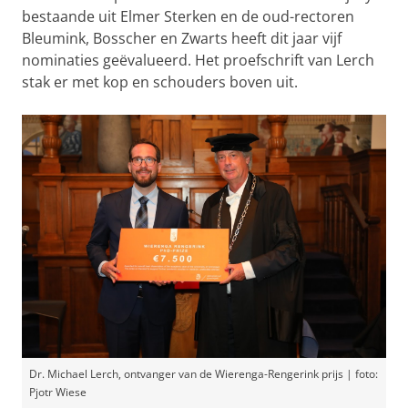
bestaande uit Elmer Sterken en de oud-rectoren
Bleumink, Bosscher en Zwarts heeft dit jaar vijf
nominaties geëvalueerd. Het proefschrift van Lerch
stak er met kop en schouders boven uit.
Dr. Michael Lerch, ontvanger van de Wierenga-Rengerink prijs | foto:
Pjotr Wiese