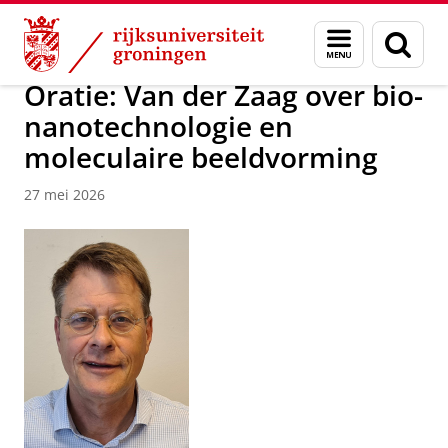
Skip
Skip
Over ons
Faculty of Science and Engineering
Nieuws
Menu
Zoek
to
to
en
Content
Navigation
zoeken
Oratie: Van der Zaag over bio-
nanotechnologie en
moleculaire beeldvorming
27 mei 2026