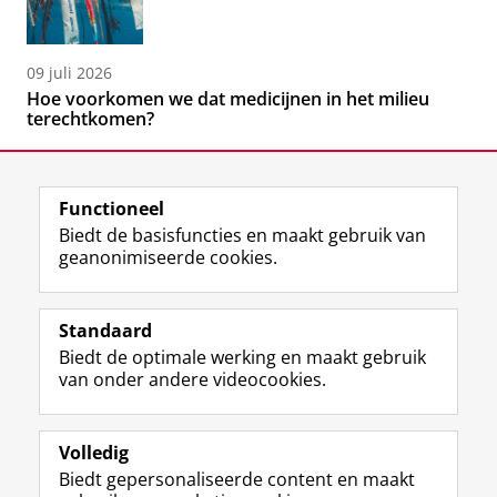
09 juli 2026
Hoe voorkomen we dat medicijnen in het milieu
terechtkomen?
Functioneel
Biedt de basisfuncties en maakt gebruik van
geanonimiseerde cookies.
F
L
R
I
Y
Volg de RUG
a
i
S
n
o
Standaard
c
n
S
s
u
Biedt de optimale werking en maakt gebruik
e
k
-
t
T
Studiekiezers
van onder andere videocookies.
b
e
f
a
u
Maatschappij/bedrijven
o
d
e
g
b
o
I
e
r
e
Alumni
k
n
d
a
-
Volledig
p
-
R
m
k
Biedt gepersonaliseerde content en maakt
Over ons
a
p
i
-
a