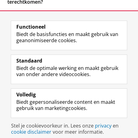
terechtkomen?
Functioneel
Biedt de basisfuncties en maakt gebruik van
geanonimiseerde cookies.
F
L
R
I
Y
Volg de RUG
a
i
S
n
o
Standaard
c
n
S
s
u
Biedt de optimale werking en maakt gebruik
e
k
-
t
T
Studiekiezers
van onder andere videocookies.
b
e
f
a
u
Maatschappij/bedrijven
o
d
e
g
b
o
I
e
r
e
Alumni
k
n
d
a
-
Volledig
p
-
R
m
k
Biedt gepersonaliseerde content en maakt
Over ons
a
p
i
-
a
gebruik van marketingcookies.
g
a
j
a
n
i
g
k
c
a
Disclaimer & Copyright
Privacy
Cookies
n
i
s
c
a
Stel je cookievoorkeur in. Lees onze
privacy
en
Inloggen
a
n
u
o
l
cookie disclaimer
voor meer informatie.
R
a
n
u
R