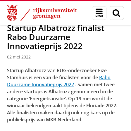
Skip
Skip
Over ons
Faculty of Science and Engineering
Nieuws
Menu
Zoek
to
to
en
Content
Navigation
zoeken
Startup Albatrozz finalist
Rabo Duurzame
Innovatieprijs 2022
02 mei 2022
Startup Albatrozz van RUG-onderzoeker Eize
Stamhuis is een van de finalisten voor de
Rabo
Duurzame Innovatieprijs 2022
. Samen met twee
andere startups is Albatrozz genomineerd in de
categorie ‘Energietransitie’. Op 19 mei wordt de
winnaar bekendgemaakt tijdens de Floriade 2022.
Alle finalisten maken daarbij ook nog kans op de
publieksprijs van MKB Nederland.