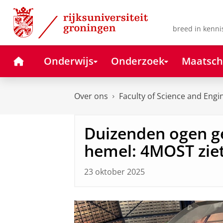
Skip
Skip
to
to
Content
Navigation
breed in kenni
Home
Onderwijs
Onderzoek
Maatsch
Over ons
Faculty of Science and Engi
Duizenden ogen ge
hemel: 4MOST ziet 
23 oktober 2025