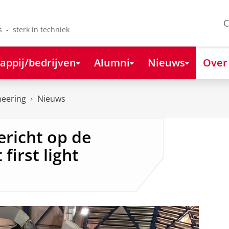
C
s - sterk in techniek
appij/bedrijven
Alumni
Nieuws
Over
neering
Nieuws
richt op de
first light