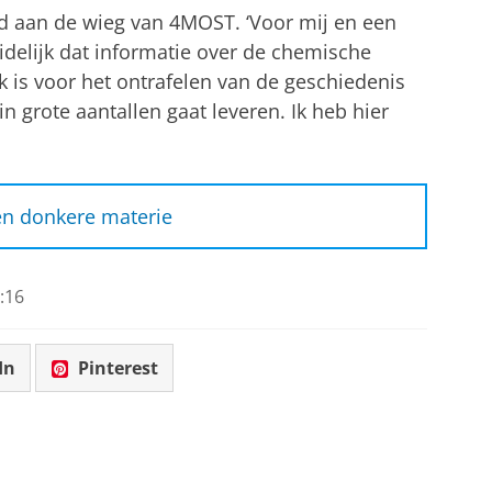
 aan de wieg van 4MOST. ‘Voor mij en een
uidelijk dat informatie over de chemische
k is voor het ontrafelen van de geschiedenis
 grote aantallen gaat leveren. Ik heb hier
 en donkere materie
nderzoek zal 4MOST naar verwachting
n 25 miljoen verschillende bronnen,
:16
roter is dan 60.000 volle manen. 4MOST
eg, maar het instrument laat ook zien hoe
In
Pinterest
 en evolueren. Bovendien kan het licht
e materie die zich in en tussen
ot gebruiken astronomen het instrument om
e bestuderen, door te kijken hoe het zich in