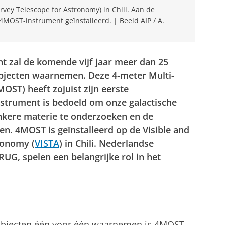
rvey Telescope for Astronomy) in Chili. Aan de
 4MOST-instrument geïnstalleerd. | Beeld AIP / A.
 zal de komende vijf jaar meer dan 25
objecten waarnemen. Deze 4-meter Multi-
OST) heeft zojuist zijn eerste
strument is bedoeld om onze galactische
nkere materie te onderzoeken en de
en. 4MOST is geïnstalleerd op de
Visible and
tronomy
(
VISTA
) in Chili. Nederlandse
UG, spelen een belangrijke rol in het
objecten één voor één waarnemen is 4MOST