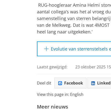
RUG-hoogleraar Amina Helmi stond
aantal collega’s was het al vroeg d
samenstelling van sterren belangrij
van de Melkweg. Dat is wat 4MOST in
heel lang naar uitgekeken.’
Evolutie van sterrenstelsels
Tijdens een gepland vijfjarig o
spectra vastleggen van meer da
Laatst gewijzigd:
23 oktober 2025 15
verspreid over een gebied dat g
analyseert niet alleen de Melkw
Deel dit
Facebook
Linked
andere sterrenstelsels ontstaan
werpen op de onzichtbare donker
View this page in:
English
sterrenstelsels bevindt. Tot sl
Meer nieuws
de evolutie van het heelal zelf t