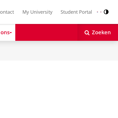
ontact
My University
Student Portal
Contr
Nederlands
English
 ons
Zoeken