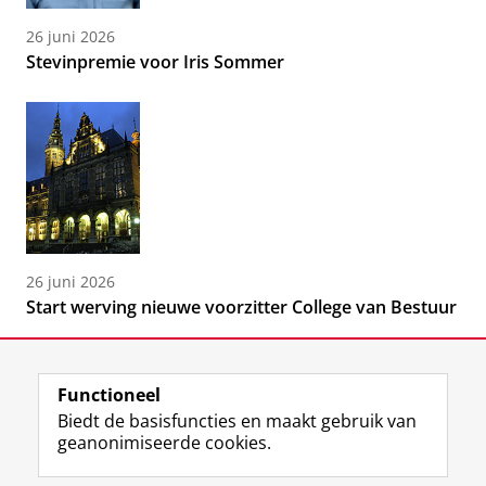
26 juni 2026
Stevinpremie voor Iris Sommer
26 juni 2026
Start werving nieuwe voorzitter College van Bestuur
Functioneel
Biedt de basisfuncties en maakt gebruik van
geanonimiseerde cookies.
F
L
R
I
Y
Volg de RUG