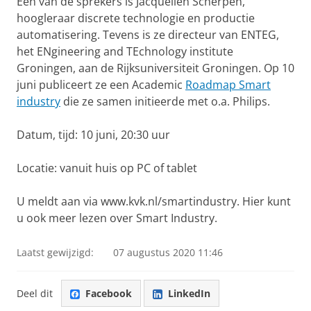
Een van de sprekers is Jacquelien Scherpen,
hoogleraar discrete technologie en productie
automatisering. Tevens is ze directeur van ENTEG,
het
ENgineering and TEchnology institute
Groningen
, aan de Rijksuniversiteit Groningen. Op 10
juni publiceert ze een Academic
Roadmap Smart
industry
die ze samen initieerde met o.a. Philips.
Datum, tijd: 10 juni, 20:30 uur
Locatie: vanuit huis op PC of tablet
U meldt aan via www.kvk.nl/smartindustry. Hier kunt
u ook meer lezen over Smart Industry.
Laatst gewijzigd:
07 augustus 2020 11:46
Deel dit
Facebook
LinkedIn