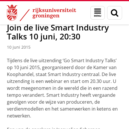
Skip
Skip
Over ons
Faculty of Science and Engineering
Nieuws
Menu
Zoek
to
to
en
Content
Navigation
zoeken
Join de live Smart Industry
Talks 10 juni, 20:30
10 juni 2015
Tijdens de live uitzending ‘Go Smart Industry Talks’
op 10 juni 2015, georganiseerd door de Kamer van
Koophandel, staat Smart Industry centraal. De live
uitzending is een webinar en start om 20.30 uur. U
wordt meegenomen in de wereld die in een razend
tempo verandert. Smart Industry heeft vergaande
gevolgen voor de wijze van produceren, de
verdienmodellen en het samenwerken in ketens en
netwerken.