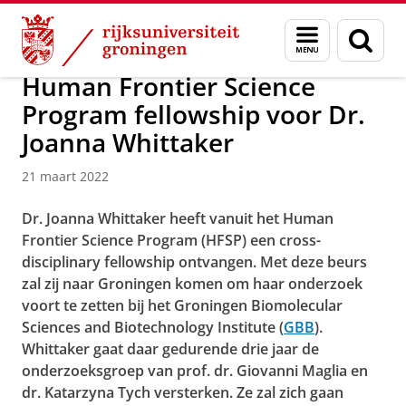
Skip
Skip
Over ons
Faculty of Science and Engineering
Nieuws
Menu
Zoek
to
to
en
Content
Navigation
zoeken
Human Frontier Science
Program fellowship voor Dr.
Joanna Whittaker
21 maart 2022
Dr. Joanna Whittaker heeft vanuit het Human
Frontier Science Program (HFSP) een cross-
disciplinary fellowship ontvangen. Met deze beurs
zal zij naar Groningen komen om haar onderzoek
voort te zetten bij het Groningen Biomolecular
Sciences and Biotechnology Institute (
GBB
).
Whittaker gaat daar gedurende drie jaar de
onderzoeksgroep van prof. dr. Giovanni Maglia en
dr. Katarzyna Tych versterken. Ze zal zich gaan