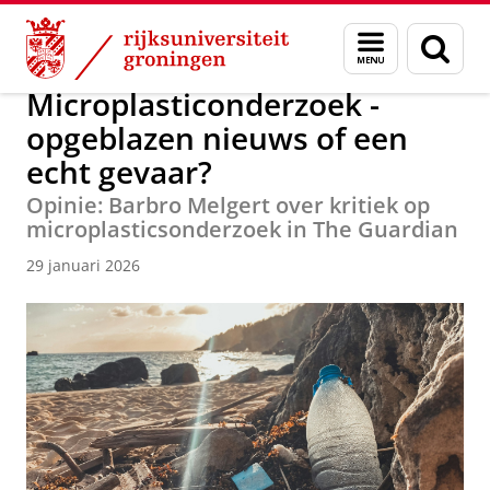
Skip
Skip
Over ons
Faculty of Science and Engineering
Nieuws
Menu
Zoek
to
to
en
Content
Navigation
zoeken
Microplasticonderzoek -
opgeblazen nieuws of een
echt gevaar?
Opinie: Barbro Melgert over kritiek op
microplasticsonderzoek in The Guardian
29 januari 2026