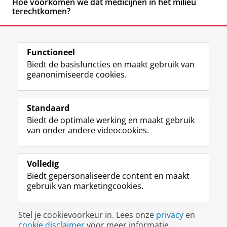
Hoe voorkomen we dat medicijnen in het milieu
terechtkomen?
Functioneel
Biedt de basisfuncties en maakt gebruik van
geanonimiseerde cookies.
F
L
R
I
Y
Volg de RUG
a
i
S
n
o
Standaard
c
n
S
s
u
Biedt de optimale werking en maakt gebruik
e
k
-
t
T
Studiekiezers
van onder andere videocookies.
b
e
f
a
u
Maatschappij/bedrijven
o
d
e
g
b
o
I
e
r
e
Alumni
k
n
d
a
-
Volledig
p
-
R
m
k
Biedt gepersonaliseerde content en maakt
Over ons
a
p
i
-
a
gebruik van marketingcookies.
g
a
j
a
n
i
g
k
c
a
Disclaimer & Copyright
Privacy
Cookies
n
i
s
c
a
Stel je cookievoorkeur in. Lees onze
privacy
en
Inloggen
a
n
u
o
l
cookie disclaimer
voor meer informatie.