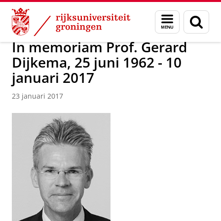
Skip
Skip
Over ons
Faculty of Science and Engineering
Nieuws
Menu
Zoek
to
to
en
Content
Navigation
zoeken
In memoriam Prof. Gerard
Dijkema, 25 juni 1962 - 10
januari 2017
23 januari 2017