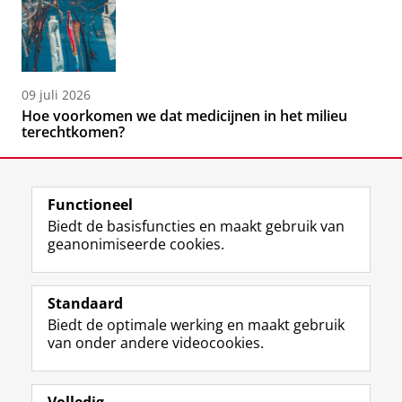
09 juli 2026
Hoe voorkomen we dat medicijnen in het milieu
terechtkomen?
Functioneel
Biedt de basisfuncties en maakt gebruik van
geanonimiseerde cookies.
F
L
R
I
Y
Volg de RUG
a
i
S
n
o
Standaard
c
n
S
s
u
Biedt de optimale werking en maakt gebruik
e
k
-
t
T
Studiekiezers
van onder andere videocookies.
b
e
f
a
u
Maatschappij/bedrijven
o
d
e
g
b
o
I
e
r
e
Alumni
k
n
d
a
-