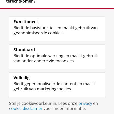
terechtkomen?
Functioneel
Biedt de basisfuncties en maakt gebruik van
geanonimiseerde cookies.
F
L
R
I
Y
Volg de RUG
a
i
S
n
o
Standaard
c
n
S
s
u
Biedt de optimale werking en maakt gebruik
e
k
-
t
T
Studiekiezers
van onder andere videocookies.
b
e
f
a
u
Maatschappij/bedrijven
o
d
e
g
b
o
I
e
r
e
Alumni
k
n
d
a
-
Volledig
p
-
R
m
k
Biedt gepersonaliseerde content en maakt
Over ons
a
p
i
-
a
gebruik van marketingcookies.
g
a
j
a
n
i
g
k
c
a
Disclaimer & Copyright
Privacy
Cookies
n
i
s
c
a
Stel je cookievoorkeur in. Lees onze
privacy
en
Inloggen
a
n
u
o
l
cookie disclaimer
voor meer informatie.
R
a
n
u
R