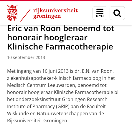
Skip
Skip
Over ons
Faculty of Science and Engineering
Nieuws
Menu
Zoek
to
to
en
Content
Navigation
zoeken
Eric van Roon benoemd tot
honorair hoogleraar
Klinische Farmacotherapie
10 september 2013
Met ingang van 16 juni 2013 is dr. E.N. van Roon,
ziekenhuisapotheker-klinisch farmacoloog in het
Medisch Centrum Leeuwarden, benoemd tot
honorair hoogleraar Klinische Farmacotherapie bij
het onderzoeksinstituut Groningen Research
Institute of Pharmacy (GRIP) aan de Faculteit
Wiskunde en Natuurwetenschappen van de
Rijksuniversiteit Groningen.