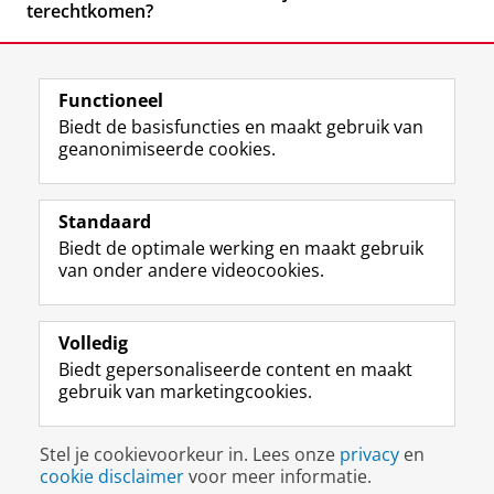
terechtkomen?
Functioneel
Biedt de basisfuncties en maakt gebruik van
geanonimiseerde cookies.
F
L
R
I
Y
Volg de RUG
a
i
S
n
o
Standaard
c
n
S
s
u
Biedt de optimale werking en maakt gebruik
e
k
-
t
T
Studiekiezers
van onder andere videocookies.
b
e
f
a
u
Maatschappij/bedrijven
o
d
e
g
b
o
I
e
r
e
Alumni
k
n
d
a
-
Volledig
p
-
R
m
k
Biedt gepersonaliseerde content en maakt
Over ons
a
p
i
-
a
gebruik van marketingcookies.
g
a
j
a
n
i
g
k
c
a
Disclaimer & Copyright
Privacy
Cookies
n
i
s
c
a
Stel je cookievoorkeur in. Lees onze
privacy
en
Inloggen
a
n
u
o
l
cookie disclaimer
voor meer informatie.