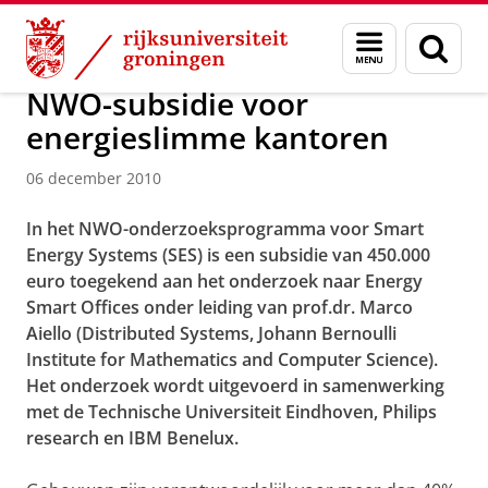
Skip
Skip
Over ons
Faculty of Science and Engineering
Nieuws
Menu
Zoek
to
to
en
Content
Navigation
zoeken
NWO-subsidie voor
energieslimme kantoren
06 december 2010
In het NWO-onderzoeksprogramma voor Smart
Energy Systems (SES) is een subsidie van 450.000
euro toegekend aan het onderzoek naar Energy
Smart Offices onder leiding van prof.dr. Marco
Aiello (Distributed Systems, Johann Bernoulli
Institute for Mathematics and Computer Science).
Het onderzoek wordt uitgevoerd in samenwerking
met de Technische Universiteit Eindhoven, Philips
research en IBM Benelux.