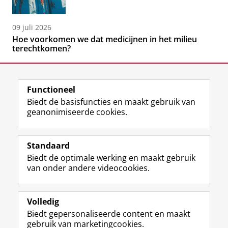
09 juli 2026
Hoe voorkomen we dat medicijnen in het milieu
terechtkomen?
Functioneel
Biedt de basisfuncties en maakt gebruik van
geanonimiseerde cookies.
F
L
R
I
Y
Volg de RUG
a
i
S
n
o
Standaard
c
n
S
s
u
Biedt de optimale werking en maakt gebruik
e
k
-
t
T
Studiekiezers
van onder andere videocookies.
b
e
f
a
u
Maatschappij/bedrijven
o
d
e
g
b
o
I
e
r
e
Alumni
k
n
d
a
-
Volledig
p
-
R
m
k
Biedt gepersonaliseerde content en maakt
Over ons
a
p
i
-
a
gebruik van marketingcookies.