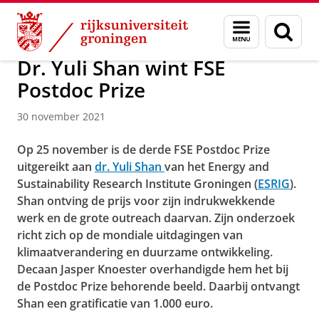
Skip
Skip
Over ons
Faculty of Science and Engineering
Nieuws
Menu
Zoek
to
to
en
Content
Navigation
zoeken
Dr. Yuli Shan wint FSE
Postdoc Prize
30 november 2021
Op 25 november is de derde FSE Postdoc Prize
uitgereikt aan
dr.
Yuli Shan
van het Energy and
Sustainability Research Institute Groningen (
ESRIG
).
Shan ontving de prijs voor zijn indrukwekkende
werk en de grote outreach daarvan. Zijn onderzoek
richt zich op de mondiale uitdagingen van
klimaatverandering en duurzame ontwikkeling.
Decaan Jasper Knoester overhandigde hem het bij
de Postdoc Prize behorende beeld. Daarbij ontvangt
Shan een gratificatie van 1.000 euro.