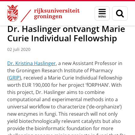
Skip
Skip
Over ons
Faculty of Science and Engineering
Nieuws
Menu
Zoek
to
to
en
Content
Navigation
zoeken
Dr. Haslinger ontvangt Marie
Curie Individual Fellowship
02 juli 2020
Dr. Kristina Haslinger
, a new Assistant Professor in
the Groningen Research Institute of Pharmacy
(
GRIP
), received a Marie Curie Individual Fellowship
worth EUR 190,000 for her project ‘fORPHAN’. With
this project, Dr. Haslinger aims to combine
computational and experimental methods into a
universal workflow to characterize (‘de-orphanize’)
new enzymes in fungi. This research will not only
yield biotechnologically relevant catalysts but also
provide the bioinformatic foundation for more