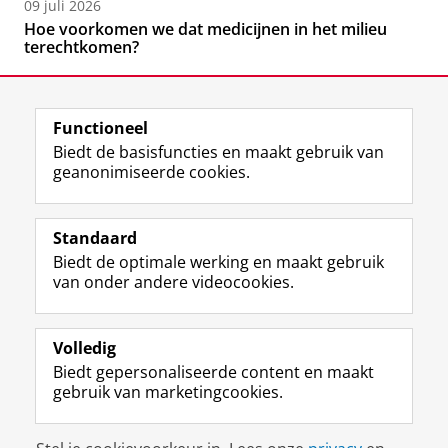
09 juli 2026
Hoe voorkomen we dat medicijnen in het milieu
terechtkomen?
Functioneel
Biedt de basisfuncties en maakt gebruik van
geanonimiseerde cookies.
F
L
R
I
Y
Volg de RUG
a
i
S
n
o
Standaard
c
n
S
s
u
Biedt de optimale werking en maakt gebruik
e
k
-
t
T
Studiekiezers
van onder andere videocookies.
b
e
f
a
u
Maatschappij/bedrijven
o
d
e
g
b
o
I
e
r
e
Alumni
k
n
d
a
-
Volledig
p
-
R
m
k
Biedt gepersonaliseerde content en maakt
Over ons
a
p
i
-
a
gebruik van marketingcookies.
g
a
j
a
n
i
g
k
c
a
Disclaimer & Copyright
Privacy
Cookies
n
i
s
c
a