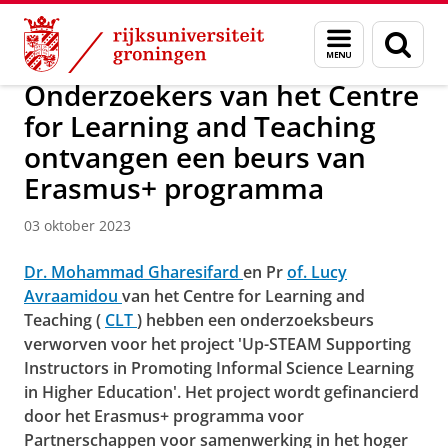
Skip
Skip
Over ons
Faculty of Science and Engineering
Nieuws
Menu
Zoek
to
to
en
Content
Navigation
zoeken
Onderzoekers van het Centre
for Learning and Teaching
ontvangen een beurs van
Erasmus+ programma
03 oktober 2023
Dr. Mohammad Gharesifard
en Pr
of. Lucy
Avraamidou
van het Centre for Learning and
Teaching (
CLT
) hebben een onderzoeksbeurs
verworven voor het project 'Up-STEAM Supporting
Instructors in Promoting Informal Science Learning
in Higher Education'. Het project wordt gefinancierd
door het Erasmus+ programma voor
Partnerschappen voor samenwerking in het hoger