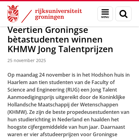
Skip
Skip
Over ons
Faculty of Science and Engineering
Nieuws
Menu
Zoek
to
to
en
Content
Navigation
zoeken
Veertien Groningse
bètastudenten winnen
KHMW Jong Talentprijzen
25 november 2025
Op maandag 24 november is in het Hodshon huis in
Haarlem aan tien studenten van de Faculty of
Science and Engineering (RUG) een Jong Talent
Aanmoedigingsprijs uitgereikt door de Koninklijke
Hollandsche Maatschappij der Wetenschappen
(KHMW). Ze zijn de beste propedeusestudenten van
hun studierichting in Nederland en haalden het
hoogste cijfergemiddelde van hun jaar. Daarnaast
waren er vier afstudeerprijzen voor Groningse