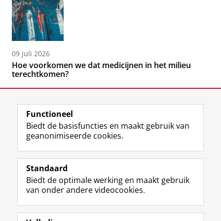
09 juli 2026
Hoe voorkomen we dat medicijnen in het milieu
terechtkomen?
Functioneel
Biedt de basisfuncties en maakt gebruik van
geanonimiseerde cookies.
F
L
R
I
Y
Volg de RUG
a
i
S
n
o
Standaard
c
n
S
s
u
Biedt de optimale werking en maakt gebruik
e
k
-
t
T
Studiekiezers
van onder andere videocookies.
b
e
f
a
u
Maatschappij/bedrijven
o
d
e
g
b
o
I
e
r
e
Alumni