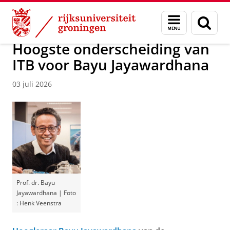
Skip
Skip
Over ons
Faculty of Science and Engineering
Nieuws
Menu
Zoek
to
to
en
Content
Navigation
zoeken
Hoogste onderscheiding van
ITB voor Bayu Jayawardhana
03 juli 2026
Prof. dr. Bayu
Jayawardhana | Foto
: Henk Veenstra