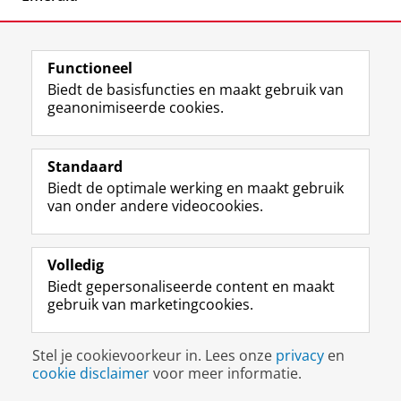
Functioneel
Biedt de basisfuncties en maakt gebruik van
geanonimiseerde cookies.
F
L
R
I
Y
Volg de RUG
a
i
S
n
o
Standaard
c
n
S
s
u
Biedt de optimale werking en maakt gebruik
e
k
-
t
T
Studiekiezers
van onder andere videocookies.
b
e
f
a
u
Maatschappij/bedrijven
o
d
e
g
b
o
I
e
r
e
Alumni
k
n
d
a
-
Volledig
p
-
R
m
k
Biedt gepersonaliseerde content en maakt
Over ons
a
p
i
-
a
gebruik van marketingcookies.
g
a
j
a
n
i
g
k
c
a
Disclaimer & Copyright
Privacy
Cookies
n
i
s
c
a
Stel je cookievoorkeur in. Lees onze
privacy
en
Inloggen
a
n
u
o
l
cookie disclaimer
voor meer informatie.
R
a
n
u
R