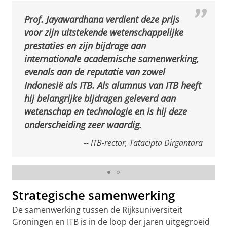
Prof. Jayawardhana verdient deze prijs
voor zijn uitstekende wetenschappelijke
prestaties en zijn bijdrage aan
internationale academische samenwerking,
evenals aan de reputatie van zowel
Indonesië als ITB. Als alumnus van ITB heeft
hij belangrijke bijdragen geleverd aan
wetenschap en technologie en is hij deze
onderscheiding zeer waardig.
-- ITB-rector, Tatacipta Dirgantara
Tatacipta Dirgantara (ITB-rector) reikt de prijs uit aan de
zus van Jayawardhana
Strategische samenwerking
De samenwerking tussen de Rijksuniversiteit
Groningen en ITB is in de loop der jaren uitgegroeid