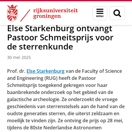
Skip
Skip
Over ons
Faculty of Science and Engineering
Nieuws
Menu
Zoek
to
to
en
Content
Navigation
zoeken
Else Starkenburg ontvangt
Pastoor Schmeitsprijs voor
de sterrenkunde
30 mei 2025
Prof. dr.
Else Starkenburg
van de Faculty of Science
and Engineering (RUG) heeft de Pastoor
Schmeitsprijs toegekend gekregen voor haar
baanbrekende onderzoek op het gebied van de
galactische archeologie. Ze onderzoekt de vroege
geschiedenis van sterrenstelsels aan de hand van de
oudste generaties sterren, die uiterst zeldzaam en
moeilijk te vinden zijn. Ze ontving de prijs op 28 mei,
tijdens de 80ste Nederlandse Astronomen