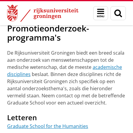
Skip
Skip
Onderwijs
Promotietrajecten
Toekomstige promovendi
Menu
Zoek
to
to
en
Content
Navigation
zoeken
Promotieonderzoek-
programma's
De Rijksuniversiteit Groningen biedt een breed scala
aan onderzoek van menswetenschappen tot de
medische wetenschap, dat de meeste
academische
disciplines
beslaat. Binnen deze disciplines richt de
Rijksuniversiteit Groningen zich specifiek op een
aantal onderzoeksthema's, zoals die hieronder
vermeld staan. Neem contact op met de betreffende
Graduate School voor een actueel overzicht.
Letteren
Graduate School for the Humanities