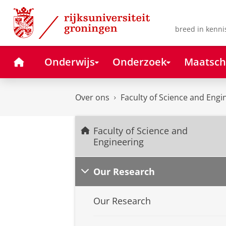
Skip
Skip
to
to
Content
Navigation
breed in kenni
Home
Onderwijs
Onderzoek
Maatsch
Over ons
Faculty of Science and Engi
Faculty of Science and
Engineering
Our Research
Our Research