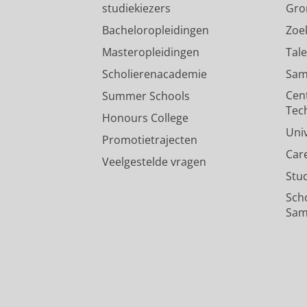
studiekiezers
Gro
Bacheloropleidingen
Zoe
Masteropleidingen
Tal
Scholierenacademie
Sam
Cen
Summer Schools
Tec
Honours College
Uni
Promotietrajecten
Car
Veelgestelde vragen
Stu
Sch
Sam