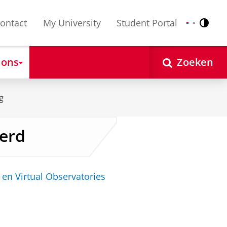
ontact
My University
Student Portal
Contr
Nederlands
English
 ons
Zoeken
g
erd
en Virtual Observatories