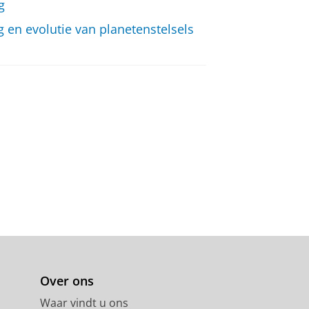
g
 en evolutie van planetenstelsels
Over ons
Waar vindt u ons