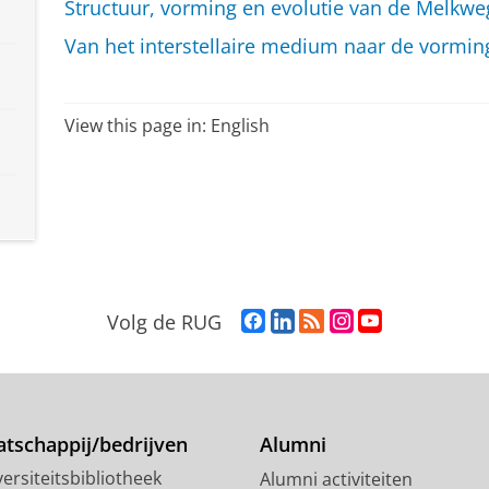
Structuur, vorming en evolutie van de Melkwe
Van het interstellaire medium naar de vorming
View this page in:
English
F
L
R
I
Y
Volg de RUG
a
i
S
n
o
c
n
S
s
u
e
k
-
t
T
b
e
f
a
u
o
d
e
g
b
tschappij/bedrijven
Alumni
o
I
e
r
e
ersiteitsbibliotheek
Alumni activiteiten