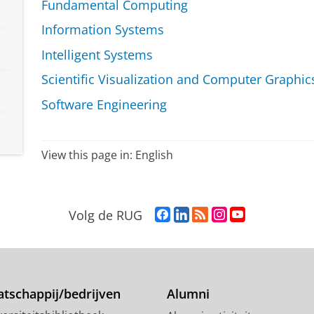
Fundamental Computing
Information Systems
Intelligent Systems
Scientific Visualization and Computer Graphic
Software Engineering
View this page in:
English
F
L
R
I
Y
Volg de RUG
a
i
S
n
o
c
n
S
s
u
e
k
-
t
T
b
e
f
a
u
o
d
e
g
b
tschappij/bedrijven
Alumni
o
I
e
r
e