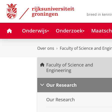
Skip
Skip
to
to
Content
Navigation
breed in kenni
Home
Onderwijs
Onderzoek
Maatsch
Over ons
Faculty of Science and Engi
Faculty of Science and
Engineering
Our Research
Our Research