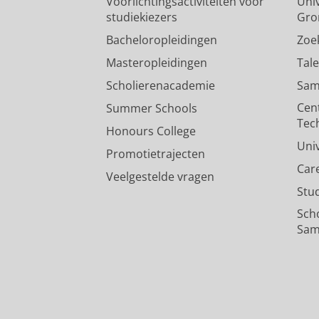
Voorlichtingsactiviteiten voor
Univ
studiekiezers
Gro
Bacheloropleidingen
Zoe
Masteropleidingen
Tal
Scholierenacademie
Sam
Cen
Summer Schools
Tec
Honours College
Uni
Promotietrajecten
Car
Veelgestelde vragen
Stu
Sch
Sam