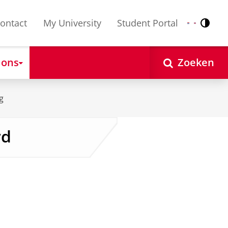
ontact
My University
Student Portal
Contr
Nederlands
English
 ons
Zoeken
g
rd