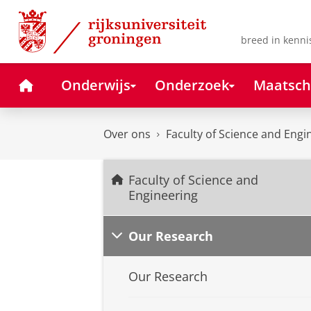
Skip
Skip
to
to
Content
Navigation
breed in kenni
Home
Onderwijs
Onderzoek
Maatsch
Over ons
Faculty of Science and Engi
Faculty of Science and
Engineering
Our Research
Our Research