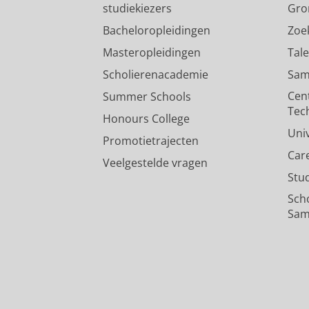
studiekiezers
Gro
Bacheloropleidingen
Zoe
Masteropleidingen
Tal
Scholierenacademie
Sam
Cen
Summer Schools
Tec
Honours College
Uni
Promotietrajecten
Car
Veelgestelde vragen
Stu
Sch
Sam