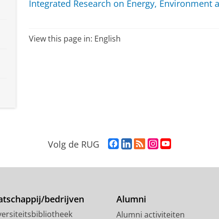
Integrated Research on Energy, Environment a
View this page in:
English
F
L
R
I
Y
Volg de RUG
a
i
S
n
o
c
n
S
s
u
e
k
-
t
T
b
e
f
a
u
o
d
e
g
b
tschappij/bedrijven
Alumni
o
I
e
r
e
ersiteitsbibliotheek
Alumni activiteiten