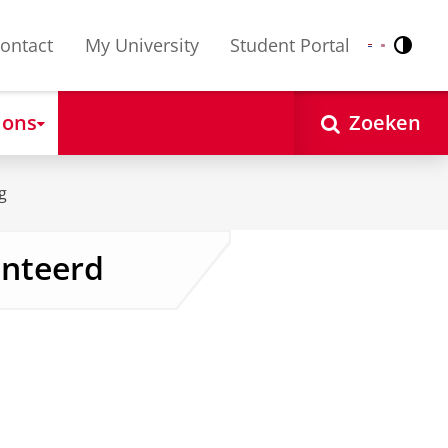
ontact
My University
Student Portal
Contr
Nederlands
English
 ons
Zoeken
g
ënteerd