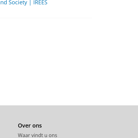
nd Society | IREES
Over ons
Waar vindt u ons