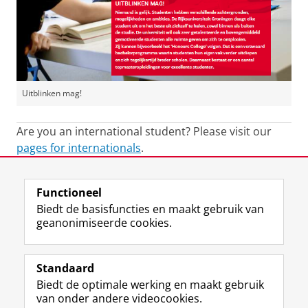
Uitblinken mag!
Are you an international student? Please visit our
pages for internationals
.
Laatst gewijzigd:
18 december 2025 15:15
Functioneel
Biedt de basisfuncties en maakt gebruik van
geanonimiseerde cookies.
F
L
R
I
Y
Volg de RUG
a
i
S
n
o
Standaard
c
n
S
s
u
Biedt de optimale werking en maakt gebruik
e
k
-
t
T
Studiekiezers
van onder andere videocookies.
b
e
f
a
u