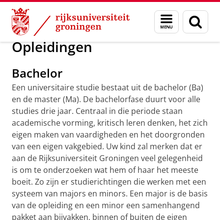
Skip
Skip
Onderwijs
Voor ouders
Menu
Zoek
to
to
en
Content
Navigation
zoeken
Opleidingen
Bachelor
Een universitaire studie bestaat uit de bachelor (Ba)
en de master (Ma). De bachelorfase duurt voor alle
studies drie jaar. Centraal in die periode staan
academische vorming, kritisch leren denken, het zich
eigen maken van vaardigheden en het doorgronden
van een eigen vakgebied. Uw kind zal merken dat er
aan de Rijksuniversiteit Groningen veel gelegenheid
is om te onderzoeken wat hem of haar het meeste
boeit. Zo zijn er studierichtingen die werken met een
systeem van majors en minors. Een major is de basis
van de opleiding en een minor een samenhangend
pakket aan bijvakken, binnen of buiten de eigen