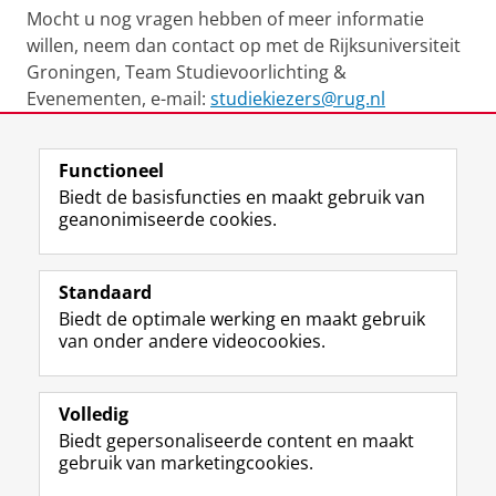
Mocht u nog vragen hebben of meer informatie
willen, neem dan contact op met de Rijksuniversiteit
Groningen, Team Studievoorlichting &
Evenementen, e-mail:
studiekiezers@rug.nl
Laatst gewijzigd:
16 juni 2026 11:37
Functioneel
Biedt de basisfuncties en maakt gebruik van
geanonimiseerde cookies.
F
L
R
I
Y
Volg de RUG
a
i
S
n
o
Standaard
c
n
S
s
u
Biedt de optimale werking en maakt gebruik
e
k
-
t
T
Studiekiezers
van onder andere videocookies.
b
e
f
a
u
Maatschappij/bedrijven
o
d
e
g
b
o
I
e
r
e
Alumni
k
n
d
a
-
Volledig
p
-
R
m
k
Biedt gepersonaliseerde content en maakt
Over ons
a
p
i
-
a
gebruik van marketingcookies.
g
a
j
a
n