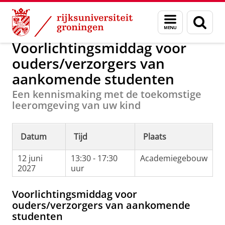
Skip
Skip
Onderwijs
Voor ouders
Menu
Zoek
to
to
en
Content
Navigation
zoeken
Voorlichtingsmiddag voor
ouders/verzorgers van
aankomende studenten
Een kennismaking met de toekomstige
leeromgeving van uw kind
Datum
Tijd
Plaats
12 juni
13:30 - 17:30
Academiegebouw
2027
uur
Voorlichtingsmiddag voor
ouders/verzorgers van aankomende
studenten