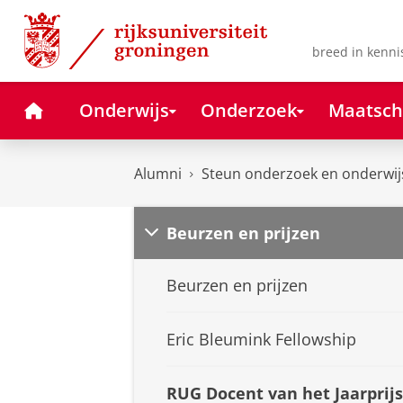
Skip
Skip
to
to
Content
Navigation
breed in kenni
Home
Onderwijs
Onderzoek
Maatsch
Alumni
Steun onderzoek en onderwij
Beurzen en prijzen
Beurzen en prijzen
Eric Bleumink Fellowship
RUG Docent van het Jaarprijs