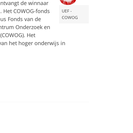
 ontvangt de winnaar
en. Het COWOG-fonds
UEF -
COWOG
us Fonds van de
entrum Onderzoek en
 (COWOG). Het
an het hoger onderwijs in