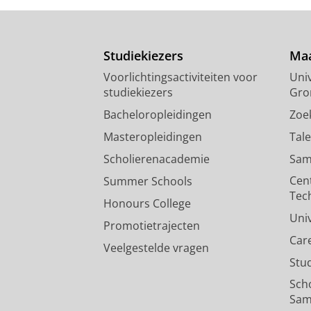
Studiekiezers
Maa
Voorlichtingsactiviteiten voor
Univ
studiekiezers
Gro
Bacheloropleidingen
Zoe
Masteropleidingen
Tal
Scholierenacademie
Sam
Cen
Summer Schools
Tec
Honours College
Uni
Promotietrajecten
Car
Veelgestelde vragen
Stu
Sch
Sam