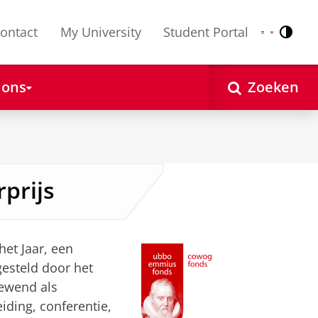
ontact
My University
Student Portal
Contr
Nederlands
English
 ons
Zoeken
prijs
het Jaar, een
gesteld door het
ewend als
iding, conferentie,