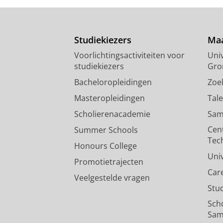
Studiekiezers
Maa
Voorlichtingsactiviteiten voor
Univ
studiekiezers
Gro
Bacheloropleidingen
Zoe
Masteropleidingen
Tal
Scholierenacademie
Sam
Cen
Summer Schools
Tec
Honours College
Uni
Promotietrajecten
Car
Veelgestelde vragen
Stu
Sch
Sam