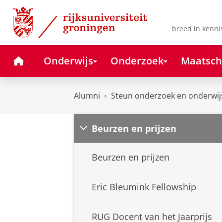
Skip
Skip
to
to
Content
Navigation
breed in kenni
Home
Onderwijs
Onderzoek
Maatsch
Alumni
Steun onderzoek en onderwij
Beurzen en prijzen
Beurzen en prijzen
Eric Bleumink Fellowship
RUG Docent van het Jaarprijs