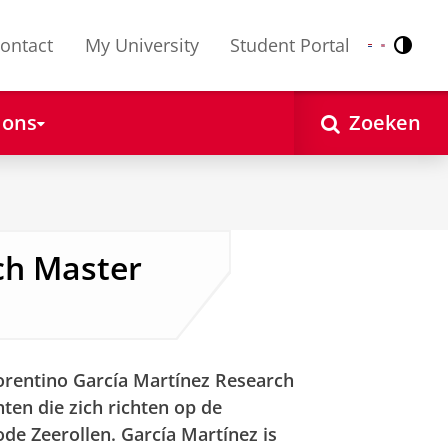
ontact
My University
Student Portal
Contr
Nederlands
English
 ons
Zoeken
ch Master
orentino García Martínez Research
ten die zich richten op de
ode Zeerollen.
García Martínez is