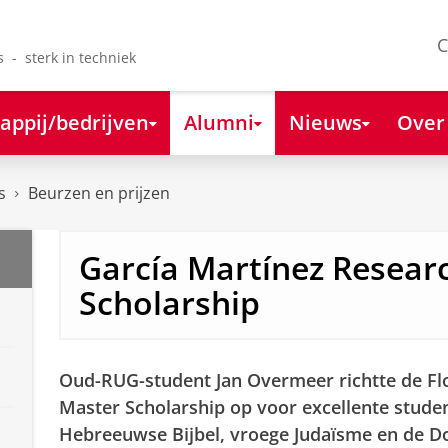
C
s - sterk in techniek
appij/bedrijven
Alumni
Nieuws
Over
s
Beurzen en prijzen
García Martínez Resear
Scholarship
Oud-RUG-student Jan Overmeer richtte de Fl
Master Scholarship op voor excellente studen
Hebreeuwse Bijbel, vroege Judaïsme en de D