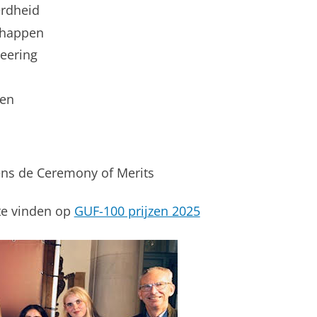
erdheid
chappen
neering
gen
dens de Ceremony of Merits
 te vinden op
GUF-100 prijzen 2025