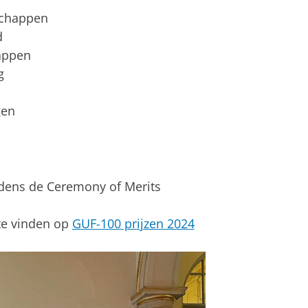
schappen
d
happen
g
gen
jdens de Ceremony of Merits
 te vinden op
GUF-100 prijzen 2024