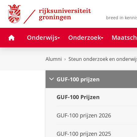
Skip
Skip
to
to
Content
Navigation
breed in kenni
Home
Onderwijs
Onderzoek
Maatsch
Alumni
Steun onderzoek en onderwij
GUF-100 prijzen
GUF-100 Prijzen
GUF-100 prijzen 2026
GUF-100 prijzen 2025