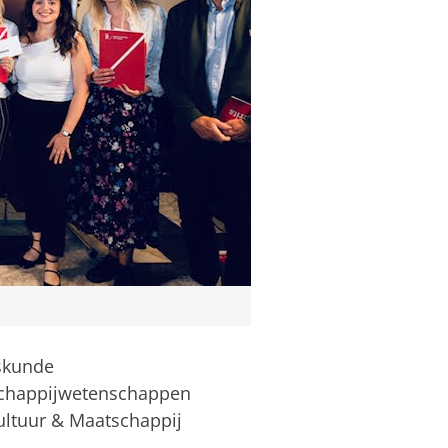
fskunde
tschappijwetenschappen
Cultuur & Maatschappij
n