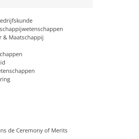
Bedrijfskunde
aatschappijwetenschappen
ur & Maatschappij
schappen
id
Wetenschappen
ring
dens de Ceremony of Merits