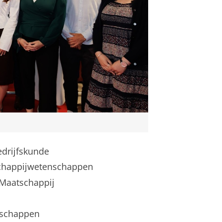
edrijfskunde
tschappijwetenschappen
n Maatschappij
nschappen