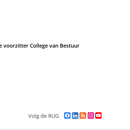
e voorzitter College van Bestuur
F
L
R
I
Y
Volg de RUG
a
i
S
n
o
c
n
S
s
u