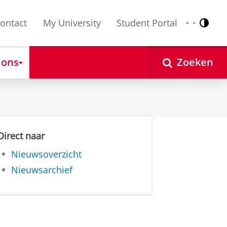
ontact
My University
Student Portal
Contr
Nederlands
English
 ons
Zoeken
Direct naar
Nieuwsoverzicht
Nieuwsarchief