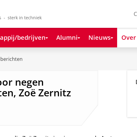
C
s - sterk in techniek
appij/bedrijven
Alumni
Nieuws
Over
berichten
oor negen
en, Zoë Zernitz