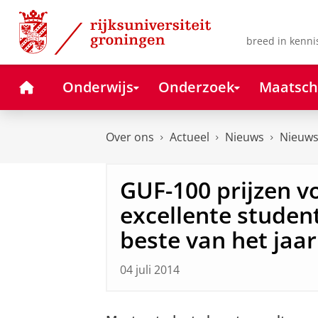
Skip
Skip
to
to
Content
Navigation
breed in kenni
Home
Onderwijs
Onderzoek
Maatsch
Over ons
Actueel
Nieuws
Nieuws
GUF-100 prijzen v
excellente student
beste van het jaar
04 juli 2014