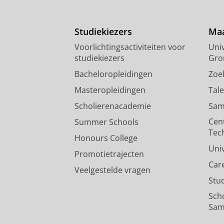
Studiekiezers
Maa
Voorlichtingsactiviteiten voor
Univ
studiekiezers
Gro
Bacheloropleidingen
Zoe
Masteropleidingen
Tal
Scholierenacademie
Sam
Cen
Summer Schools
Tec
Honours College
Uni
Promotietrajecten
Car
Veelgestelde vragen
Stu
Sch
Sam