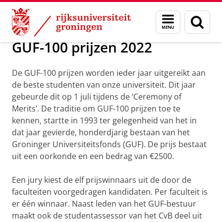
Skip
Skip
Alumni
GUF-100 prijzen
Menu
Zoek
to
to
en
Content
Navigation
zoeken
GUF-100 prijzen 2022
De GUF-100 prijzen worden ieder jaar uitgereikt aan
de beste studenten van onze universiteit. Dit jaar
gebeurde dit op 1 juli tijdens de ‘Ceremony of
Merits’. De traditie om GUF-100 prijzen toe te
kennen, startte in 1993 ter gelegenheid van het in
dat jaar gevierde, honderdjarig bestaan van het
Groninger Universiteitsfonds (GUF). De prijs bestaat
uit een oorkonde en een bedrag van €2500.
Een jury kiest de elf prijswinnaars uit de door de
faculteiten voorgedragen kandidaten. Per faculteit is
er één winnaar. Naast leden van het GUF-bestuur
maakt ook de studentassessor van het CvB deel uit