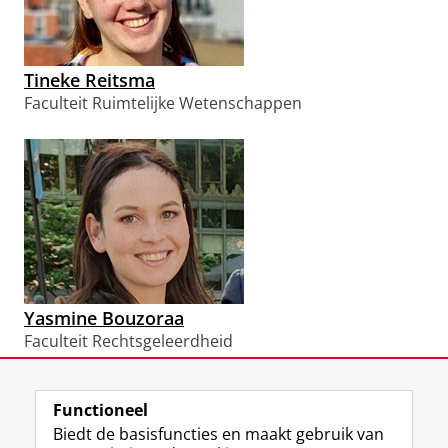
Tineke Reitsma
Faculteit Ruimtelijke Wetenschappen
Yasmine Bouzoraa
Faculteit Rechtsgeleerdheid
GUF-100 winnaars 2022
Pas uw cookie instellingen aan
om deze
video te zien
Functioneel
View this page in:
English
Biedt de basisfuncties en maakt gebruik van