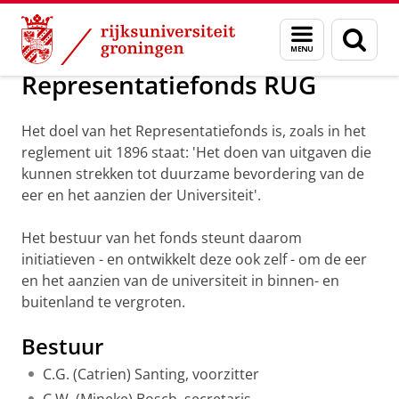
Skip
Skip
Alumni
Beurzen en prijzen
Menu
Zoek
to
to
en
Content
Navigation
zoeken
Representatiefonds RUG
Het doel van het Representatiefonds is, zoals in het
reglement uit 1896 staat: 'Het doen van uitgaven die
kunnen strekken tot duurzame bevordering van de
eer en het aanzien der Universiteit'.
Het bestuur van het fonds steunt daarom
initiatieven - en ontwikkelt deze ook zelf - om de eer
en het aanzien van de universiteit in binnen- en
buitenland te vergroten.
Bestuur
C.G. (Catrien) Santing, voorzitter