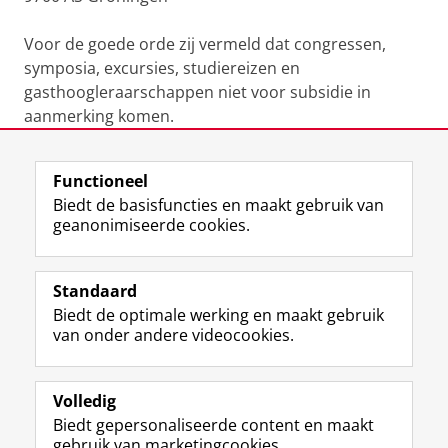
Voor de goede orde zij vermeld dat congressen,
symposia, excursies, studiereizen en
gasthoogleraarschappen niet voor subsidie in
aanmerking komen.
Laatst gewijzigd:
20 juli 2026 10:38
Functioneel
Biedt de basisfuncties en maakt gebruik van
geanonimiseerde cookies.
F
L
R
I
Y
Volg de RUG
a
i
S
n
o
Standaard
c
n
S
s
u
Biedt de optimale werking en maakt gebruik
e
k
-
t
T
Studiekiezers
van onder andere videocookies.
b
e
f
a
u
Maatschappij/bedrijven
o
d
e
g
b
o
I
e
r
e
Alumni
k
n
d
a
-
Volledig
p
-
R
m
k
Biedt gepersonaliseerde content en maakt
Over ons
a
p
i
-
a
gebruik van marketingcookies.