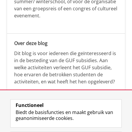
summer/ winterschool, of voor de organisatie
van een groepsreis of een congres of cultureel
evenement.
Over deze blog
Dit blog is voor iedereen die geïnteresseerd is
in de besteding van de GUF subsidies. Aan
welke activiteiten verleent het GUF subsidie,
hoe ervaren de betrokken studenten de
activiteiten, en wat heeft het hen opgeleverd?
Functioneel
Biedt de basisfuncties en maakt gebruik van
geanonimiseerde cookies.
F
L
R
I
Y
Volg de RUG