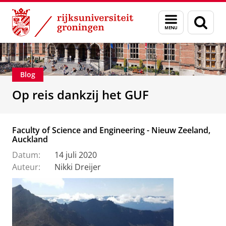
Skip
Skip
Alumni
Stichting Groninger Universiteitsfonds
Menu
Zoek
to
to
en
Content
Navigation
zoeken
Blog
Op reis dankzij het GUF
Faculty of Science and Engineering - Nieuw Zeeland,
Auckland
Datum:
14 juli 2020
Auteur:
Nikki Dreijer