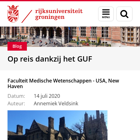
Skip
Skip
Alumni
Stichting Groninger Universiteitsfonds
Menu
Zoek
to
to
en
Content
Navigation
zoeken
Blog
Op reis dankzij het GUF
Faculteit Medische Wetenschappen - USA, New
Haven
Datum:
14 juli 2020
Auteur:
Annemiek Veldsink