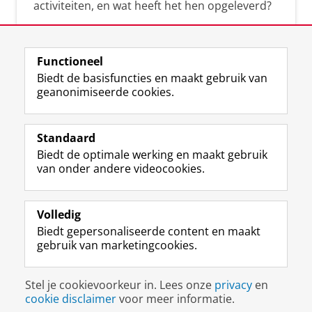
activiteiten, en wat heeft het hen opgeleverd?
Functioneel
Biedt de basisfuncties en maakt gebruik van
geanonimiseerde cookies.
F
L
R
I
Y
Volg de RUG
a
i
S
n
o
Standaard
c
n
S
s
u
Biedt de optimale werking en maakt gebruik
e
k
-
t
T
Studiekiezers
van onder andere videocookies.
b
e
f
a
u
Maatschappij/bedrijven
o
d
e
g
b
o
I
e
r
e
Alumni
k
n
d
a
-
Volledig
p
-
R
m
k
Biedt gepersonaliseerde content en maakt
Over ons
a
p
i
-
a
gebruik van marketingcookies.
g
a
j
a
n
i
g
k
c
a
Disclaimer & Copyright
Privacy
Cookies
n
i
s
c
a
Stel je cookievoorkeur in. Lees onze
privacy
en
Inloggen
a
n
u
o
l
cookie disclaimer
voor meer informatie.
R
a
n
u
R