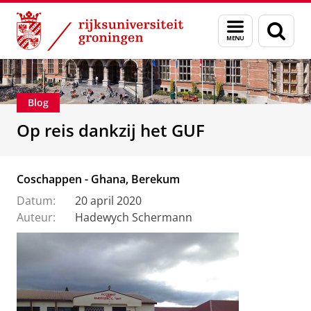
Skip
Skip
Alumni
Stichting Groninger Universiteitsfonds
Menu
Zoek
to
to
en
Content
Navigation
zoeken
Blog
Op reis dankzij het GUF
Coschappen - Ghana, Berekum
Datum:
20 april 2020
Auteur:
Hadewych Schermann