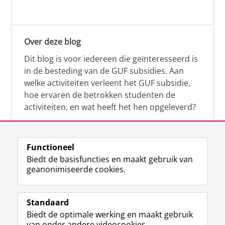
Over deze blog
Dit blog is voor iedereen die geïnteresseerd is
in de besteding van de GUF subsidies. Aan
welke activiteiten verleent het GUF subsidie,
hoe ervaren de betrokken studenten de
activiteiten, en wat heeft het hen opgeleverd?
Functioneel
Biedt de basisfuncties en maakt gebruik van
geanonimiseerde cookies.
F
L
R
I
Y
Volg de RUG
a
i
S
n
o
Standaard
c
n
S
s
u
Biedt de optimale werking en maakt gebruik
e
k
-
t
T
Studiekiezers
van onder andere videocookies.