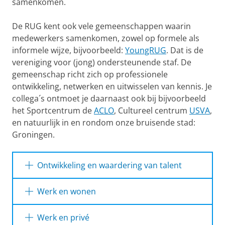
samenkomen.
De RUG kent ook vele gemeenschappen waarin
medewerkers samenkomen, zowel op formele als
informele wijze, bijvoorbeeld:
YoungRUG
. Dat is de
vereniging voor (jong) ondersteunende staf. De
gemeenschap richt zich op professionele
ontwikkeling, netwerken en uitwisselen van kennis. Je
collega´s ontmoet je daarnaast ook bij bijvoorbeeld
het Sportcentrum de
ACLO
, Cultureel centrum
USVA
,
en natuurlijk in en rondom onze bruisende stad:
Groningen.
Ontwikkeling en waardering van talent
Bij de RUG wordt jouw talent gewaardeerd. We
Werk en wonen
stimuleren ontwikkeling van onze
medewerkers. Door verschillende initiatieven.
Werken in Groningen is werken in een
Werk en privé
bruisende (studenten) stad in een groene