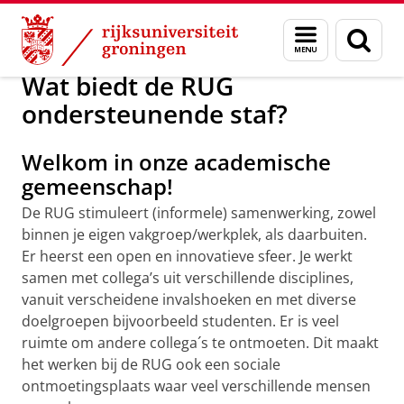
Skip
Skip
Op zoek naar een uitdaging in de support staf
Menu
Zoek
to
to
en
Content
Navigation
zoeken
Wat biedt de RUG
ondersteunende staf?
Welkom in onze academische
gemeenschap!
De RUG stimuleert (informele) samenwerking, zowel
binnen je eigen vakgroep/werkplek, als daarbuiten.
Er heerst een open en innovatieve sfeer. Je werkt
samen met collega’s uit verschillende disciplines,
vanuit verscheidene invalshoeken en met diverse
doelgroepen bijvoorbeeld studenten. Er is veel
ruimte om andere collega´s te ontmoeten. Dit maakt
het werken bij de RUG ook een sociale
ontmoetingsplaats waar veel verschillende mensen