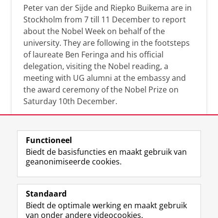
Peter van der Sijde and Riepko Buikema are in
Stockholm from 7 till 11 December to report
about the Nobel Week on behalf of the
university. They are following in the footsteps
of laureate Ben Feringa and his official
delegation, visiting the Nobel reading, a
meeting with UG alumni at the embassy and
the award ceremony of the Nobel Prize on
Saturday 10th December.
Functioneel
Biedt de basisfuncties en maakt gebruik van
geanonimiseerde cookies.
F
L
R
I
Y
Volg de RUG
a
i
S
n
o
Standaard
c
n
S
s
u
Biedt de optimale werking en maakt gebruik
e
k
-
t
T
Studiekiezers
van onder andere videocookies.
b
e
f
a
u