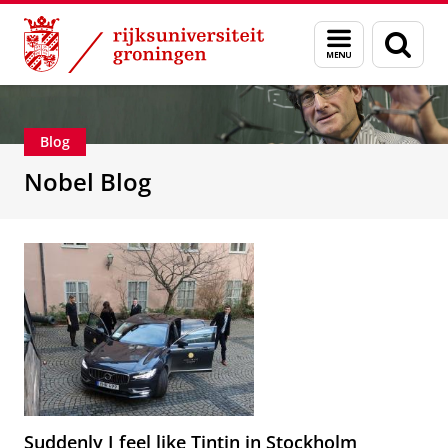
Skip
Skip
Nobelprijswinnaar Ben Feringa
Menu
Zoek
to
to
en
Content
Navigation
zoeken
Blog
Nobel Blog
Suddenly I feel like Tintin in Stockholm