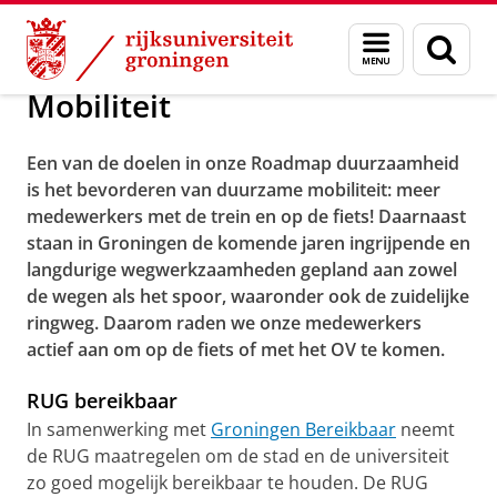
Skip
Skip
Over ons
Beleid
Menu
Zoek
to
to
en
Content
Navigation
zoeken
Mobiliteit
Een van de doelen in onze Roadmap duurzaamheid
is het bevorderen van duurzame mobiliteit: meer
medewerkers met de trein en op de fiets! Daarnaast
staan in Groningen de komende jaren ingrijpende en
langdurige wegwerkzaamheden gepland aan zowel
de wegen als het spoor, waaronder ook de zuidelijke
ringweg. Daarom raden we onze medewerkers
actief aan om op de fiets of met het OV te komen.
RUG bereikbaar
In samenwerking met
Groningen Bereikbaar
neemt
de RUG maatregelen om de stad en de universiteit
zo goed mogelijk bereikbaar te houden. De RUG