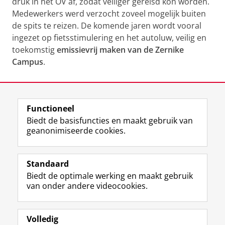
druk in het OV af, zodat veiliger gereisd kon worden.
Medewerkers werd verzocht zoveel mogelijk buiten
de spits te reizen. De komende jaren wordt vooral
ingezet op fietsstimulering en het autoluw, veilig en
toekomstig
emissievrij maken van de Zernike
Campus
.
Laatst gewijzigd:
08 mei 2025 09:38
Functioneel
View this page in:
English
Biedt de basisfuncties en maakt gebruik van
geanonimiseerde cookies.
F
L
R
I
Y
Volg de RUG
a
i
S
n
o
Standaard
c
n
S
s
u
Biedt de optimale werking en maakt gebruik
e
k
-
t
T
Studiekiezers
van onder andere videocookies.
b
e
f
a
u
Maatschappij/bedrijven
o
d
e
g
b
o
I
e
r
e
Alumni
k
n
d
a
-
Volledig