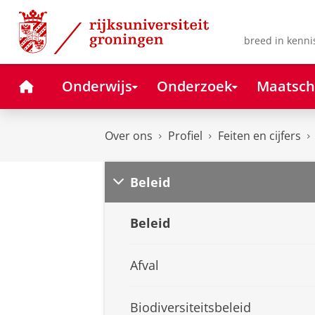
Skip
Skip
to
to
Content
Navigation
breed in kenni
Home
Onderwijs
Onderzoek
Maatsch
Over ons
Profiel
Feiten en cijfers
Beleid
Beleid
Afval
Biodiversiteitsbeleid