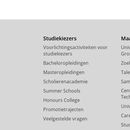
Studiekiezers
Maa
Voorlichtingsactiviteiten voor
Univ
studiekiezers
Gro
Bacheloropleidingen
Zoe
Masteropleidingen
Tal
Scholierenacademie
Sam
Cen
Summer Schools
Tec
Honours College
Uni
Promotietrajecten
Car
Veelgestelde vragen
Stu