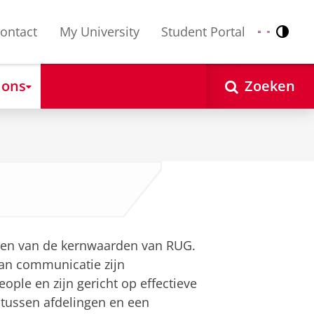
ontact
My University
Student Portal
Contr
Nederlands
English
 ons
Zoeken
een van de kernwaarden van RUG.
van communicatie zijn
ple en zijn gericht op effectieve
ussen afdelingen en een