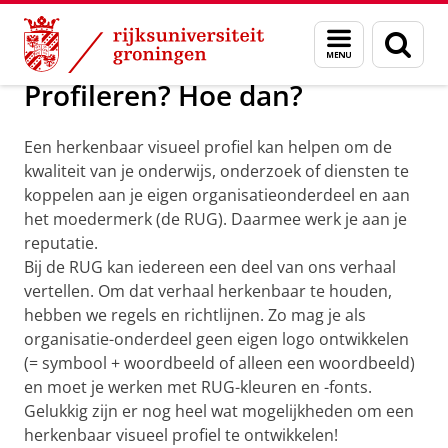
Skip
Skip
Over ons
RUG-profiel en huisstijl
Menu
Zoek
to
to
en
Content
Navigation
zoeken
Profileren? Hoe dan?
Een herkenbaar visueel profiel kan helpen om de
kwaliteit van je onderwijs, onderzoek of diensten te
koppelen aan je eigen organisatieonderdeel en aan
het moedermerk (de RUG). Daarmee werk je aan je
reputatie.
Bij de RUG kan iedereen een deel van ons verhaal
vertellen. Om dat verhaal herkenbaar te houden,
hebben we regels en richtlijnen. Zo mag je als
organisatie-onderdeel geen eigen logo ontwikkelen
(= symbool + woordbeeld of alleen een woordbeeld)
en moet je werken met RUG-kleuren en -fonts.
Gelukkig zijn er nog heel wat mogelijkheden om een
herkenbaar visueel profiel te ontwikkelen!