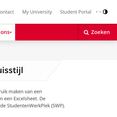
ontact
My University
Student Portal
Contr
Nederlands
English
 ons
Zoeken
sstijl
ruik maken van een
n een Excelsheet. De
a de StudentenWerkPlek (SWP).