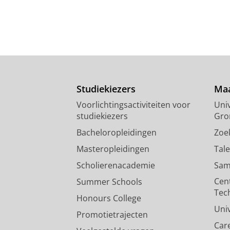
Studiekiezers
Maa
Voorlichtingsactiviteiten voor
Univ
studiekiezers
Gro
Bacheloropleidingen
Zoe
Masteropleidingen
Tal
Scholierenacademie
Sam
Cen
Summer Schools
Tec
Honours College
Uni
Promotietrajecten
Car