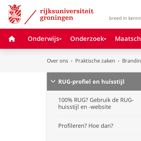
Skip
Skip
to
to
Content
Navigation
breed in kenni
Home
Onderwijs
Onderzoek
Maatsch
Over ons
Praktische zaken
Branding
RUG-profiel en huisstijl
100% RUG? Gebruik de RUG-
huisstijl en -website
Profileren? Hoe dan?