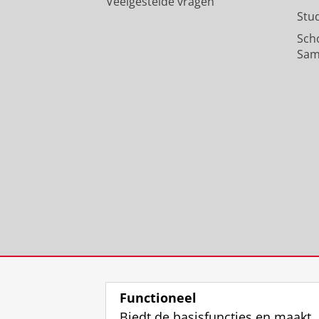
Veelgestelde vragen
Stu
Sch
Sam
Functioneel
Biedt de basisfuncties en maakt