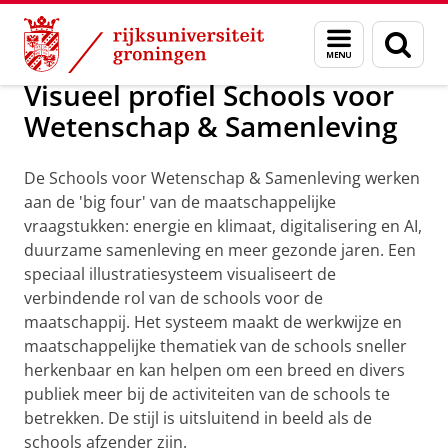
Skip
Skip
Visueel profiel Schools for Science & Soc
Menu
Zoek
to
to
en
Content
Navigation
zoeken
Visueel profiel Schools voor
Wetenschap & Samenleving
De Schools voor Wetenschap & Samenleving werken
aan de 'big four' van de maatschappelijke
vraagstukken: energie en klimaat, digitalisering en AI,
duurzame samenleving en meer gezonde jaren. Een
speciaal illustratiesysteem visualiseert de
verbindende rol van de schools voor de
maatschappij. Het systeem maakt de werkwijze en
maatschappelijke thematiek van de schools sneller
herkenbaar en kan helpen om een breed en divers
publiek meer bij de activiteiten van de schools te
betrekken. De stijl is uitsluitend in beeld als de
schools afzender zijn.